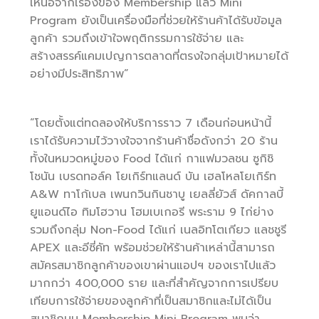
เหนือจากเรื่องของ Membership แล้ว Mini
Program ยังเป็นเครื่องมือที่ช่วยให้ร้านค้าได้รับข้อมูล
ลูกค้า รวมถึงเข้าใจพฤติกรรมการใช้จ่าย และ
สร้างสรรค์แคมเปญการตลาดที่ตรงใจกลุ่มเป้าหมายได้
อย่างมีประสิทธิภาพ”
“โดยตั้งแต่ทดลองให้บริการราว 7 เดือนก่อนหน้านี้
เราได้รับความไว้วางใจจากร้านค้าชื่อดังกว่า 20 ร้าน
ทั้งในหมวดหมู่ของ Food ได้แก่ กาแฟมวลชน ซูกิชิ
โชนัน เบรดทอล์ค โยเกิร์ทแลนด์ บัน เฮลโหลโยเกิร์ท
A&W ทาโก้เบล เพนกวินกินชาบู เยลลี่ยัวส์ ดัคกาลบี้
ยูแอนด์ไอ ทิมโฮวาน โฮมเบเกอรี พระราม 9 ไก่ย่าง
รวมถึงกลุ่ม Non-Food ได้แก่ เนลอิทโตเกียว แลชชูรี
APEX และอีซี่คัท พร้อมช่วยให้ร้านค้าเหล่านี้สามารถ
สมัครสมาชิกลูกค้าของเขาผ่านแอปฯ ของเราไปแล้ว
มากกว่า 400,000 ราย และที่สำคัญจากการเปรียบ
เทียบการใช้จ่ายของลูกค้าที่เป็นสมาชิกและไม่ได้เป็น
สมาชิกบน Membership Mini Program พบว่า