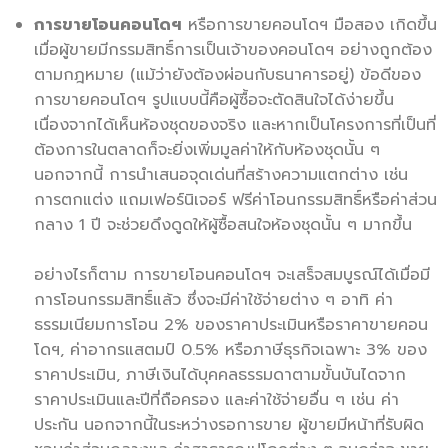
การขายโอนคอนโดฯ
หรือการขายคอนโดฯ มือสอง เกิดขึ้น
เมื่อผู้ขายมีกรรมสิทธิ์การเป็นเจ้าของคอนโดฯ อย่างถูกต้อง
ตามกฎหมาย (แม้ว่ายังต้องผ่อนกับธนาคารอยู่) ข้อดีของ
การขายคอนโดฯ รูปแบบนี้คือผู้ซื้อจะตัดสินใจได้ง่ายขึ้น
เนื่องจากได้เห็นห้องชุดของจริง และหากเป็นโครงการที่เป็นที่
ต้องการในตลาดก็จะยิ่งเพิ่มมูลค่าให้กับห้องชุดนั้น ๆ
นอกจากนี้ การนำเสนอจุดเด่นที่สร้างความแตกต่าง เช่น
การตกแต่ง แถมเฟอร์นิเจอร์ ฟรีค่าโอนกรรมสิทธิ์หรือค่าส่วน
กลาง 1 ปี จะช่วยดึงดูดให้ผู้ซื้อสนใจห้องชุดนั้น ๆ มากขึ้น
อย่างไรก็ตาม การขายโอนคอนโดฯ จะเสร็จสมบูรณ์ได้เมื่อมี
การโอนกรรมสิทธิ์แล้ว ซึ่งจะมีค่าใช้จ่ายต่าง ๆ อาทิ ค่า
ธรรมเนียมการโอน 2% ของราคาประเมินหรือราคาขายคอน
โดฯ, ค่าอากรแสตมป์ 0.5% หรือภาษีธุรกิจเฉพาะ 3% ของ
ราคาประเมิน, ภาษีเงินได้บุคคลธรรมดาตามขั้นบันไดจาก
ราคาประเมินและปีที่ถือครอง และค่าใช้จ่ายอื่น ๆ เช่น ค่า
ประกัน นอกจากนี้ในระหว่างรอการขาย ผู้ขายมีหน้าที่รับผิด