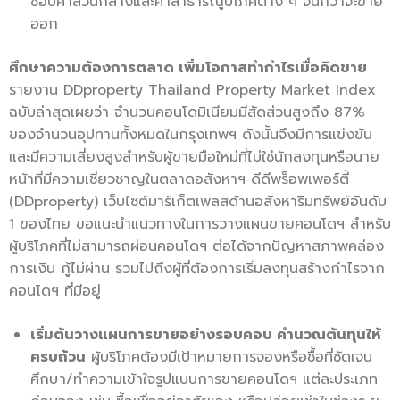
ชอบค่าส่วนกลางและค่าสาธารณูปโภคต่าง ๆ จนกว่าจะขาย
ออก
ศึกษาความต้องการตลาด เพิ่มโอกาสทำกำไรเมื่อคิดขาย
รายงาน DDproperty Thailand Property Market Index
ฉบับล่าสุดเผยว่า จำนวนคอนโดมิเนียมมีสัดส่วนสูงถึง 87%
ของจำนวนอุปทานทั้งหมดในกรุงเทพฯ ดังนั้นจึงมีการแข่งขัน
และมีความเสี่ยงสูงสำหรับผู้ขายมือใหม่ที่ไม่ใช่นักลงทุนหรือนาย
หน้าที่มีความเชี่ยวชาญในตลาดอสังหาฯ ดีดีพร็อพเพอร์ตี้
(DDproperty) เว็บไซต์มาร์เก็ตเพลสด้านอสังหาริมทรัพย์อันดับ
1 ของไทย ขอแนะนำแนวทางในการวางแผนขายคอนโดฯ สำหรับ
ผู้บริโภคที่ไม่สามารถผ่อนคอนโดฯ ต่อได้จากปัญหาสภาพคล่อง
การเงิน กู้ไม่ผ่าน รวมไปถึงผู้ที่ต้องการเริ่มลงทุนสร้างกำไรจาก
คอนโดฯ ที่มีอยู่
เริ่มต้นวางแผนการขายอย่างรอบคอบ คำนวณต้นทุนให้
ครบถ้วน
ผู้บริโภคต้องมีเป้าหมายการจองหรือซื้อที่ชัดเจน
ศึกษา/ทำความเข้าใจรูปแบบการขายคอนโดฯ แต่ละประเภท