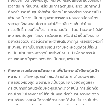
ก่อนจอง เช่น ซื้อเพื่ออยู่อาศัยเอง หรือปล่อยเช่าในช่วงระยะ
เวลาสั้น ๆ ก่อนขาย หรือเน้นการลงทุนระยะยาว นอกจากนี้
ต้องคำนวณต้นทุนค่าใช้จ่ายที่เกิดขึ้นตลอดช่วงเวลาการเป็น
เจ้าของ ไม่ว่าจะเป็นต้นทุนจากการจอง ผ่อนดาวน์คอนโดฯ
ราคาสุทธิของคอนโดฯ และค่าใช้จ่ายอื่น ๆ เช่น ค่าโอน
กรรมสิทธิ์ ก่อนที่จะตั้งราคาขายคอนโดฯ โดยคำนวณกำไรให้
เหมาะสมกับมูลค่าโครงการในตลาด หรือถ้าจำเป็นต้องขาย
อย่างเร่งด่วน ควรตั้งราคาให้ต่ำแต่ไม่ขาดทุน หรือรอจังหวะที่
เหมาะสม หากเป็นการขายโอน เจ้าของห้องชุดควรมีชื่อใน
ทะเบียนบ้านของห้องชุดนั้นอย่างน้อย 1 ปี เพื่อลดภาระใน
ส่วนของภาษีธุรกิจเฉพาะที่จะเป็นต้นทุนเพิ่มเติม
ศึกษาความต้องการในตลาด เพิ่มโอกาสเข้าถึงกลุ่มเป้า
หมาย
การศึกษาอุปสงค์และอุปทานในตลาดโดยเฉพาะใน
ทำเลของห้องชุดเพื่อนำมาใช้เป็นจุดขาย ช่วยดึงดูดและ
กระตุ้นการตัดสินใจซื้อของผู้บริโภคได้ง่ายขึ้น การเลือกซื้อ
คอนโดฯ ในโครงการที่มีชื่อเสียงและสิ่งอำนวยความสะดวก
ครบครันจะช่วยเพิ่มโอกาสให้ขายออกได้ง่ายขึ้น รวมไปถึง