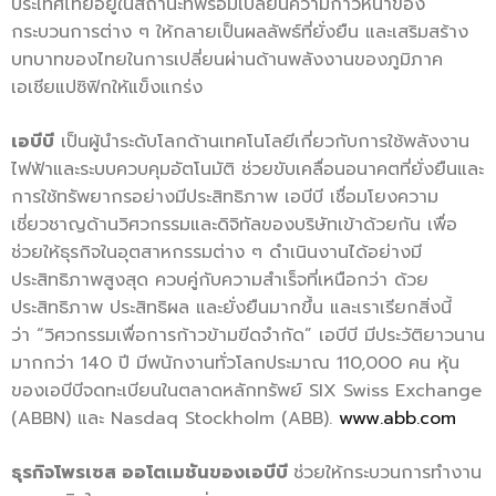
ประเทศไทยอยู่ในสถานะที่พร้อมเปลี่ยนความก้าวหน้าของ
กระบวนการต่าง ๆ ให้กลายเป็นผลลัพธ์ที่ยั่งยืน และเสริมสร้าง
บทบาทของไทยในการเปลี่ยนผ่านด้านพลังงานของภูมิภาค
เอเชียแปซิฟิกให้แข็งแกร่ง
เอบีบี
เป็นผู้นำระดับโลกด้านเทคโนโลยีเกี่ยวกับการใช้พลังงาน
ไฟฟ้าและระบบควบคุมอัตโนมัติ ช่วยขับเคลื่อนอนาคตที่ยั่งยืนและ
การใช้ทรัพยากรอย่างมีประสิทธิภาพ เอบีบี เชื่อมโยงความ
เชี่ยวชาญด้านวิศวกรรมและดิจิทัลของบริษัทเข้าด้วยกัน เพื่อ
ช่วยให้ธุรกิจในอุตสาหกรรมต่าง ๆ ดำเนินงานได้อย่างมี
ประสิทธิภาพสูงสุด ควบคู่กับความสำเร็จที่เหนือกว่า ด้วย
ประสิทธิภาพ ประสิทธิผล และยั่งยืนมากขึ้น และเราเรียกสิ่งนี้
ว่า “วิศวกรรมเพื่อการก้าวข้ามขีดจำกัด” เอบีบี มีประวัติยาวนาน
มากกว่า 140 ปี มีพนักงานทั่วโลกประมาณ 110,000 คน หุ้น
ของเอบีบีจดทะเบียนในตลาดหลักทรัพย์ SIX Swiss Exchange
(ABBN) และ Nasdaq Stockholm (ABB).
www.abb.com
ธุรกิจโพรเซส ออโตเมชันของเอบีบี
ช่วยให้กระบวนการทำงาน