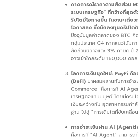
คาดการณ์ราคาตามสัดส่วน
M2
ระบบเศรษฐกิจ” ที่กว้างที่สุดตั
ริปโตมีโอกาสขึ้น ในขณะเดียวก
โอกาสลง ซึ่งนักลงทุนคริปโตใ
ปัจจุบันมูลค่าตลาดของ BTC ค
กลุ่มประเทศ G4 หากแนวโน้มการ
สัดส่วนนี้อาจแตะ 3% ภายในปี 
อาจเข้าใกล้ระดับ 160,000 ดอล
โลกการเงินยุคใหม่:
PayFi คื
(DeFi)
มาผสมผสานกับการชำระเง
Commerce คือการที่ AI Agents
เศรษฐกิจแทนมนุษย์ โดยมีคริปโตเ
เงินระหว่างกัน อุตสาหกรรมกำลั
ฐาน ไปสู่ “การเติบโตที่ขับเคลื่
การชำระเงินผ่าน
AI (Agenti
คือการที่ “AI Agent” สามารถ