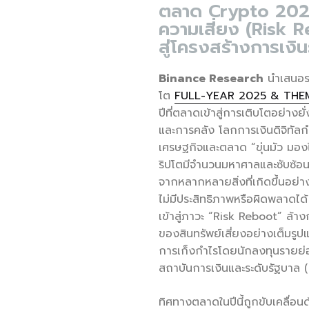
ตลาด Crypto 2026 
ความเสี่ยง (Risk R
สู่โครงสร้างการเงิ
Binance Research
นำเสนอร
โต
FULL-YEAR 2025 & THE
ปีที่ตลาดเข้าสู่การเติบโตอย่า
และการคลัง โลกการเงินดิจิทั
เศรษฐกิจและตลาด “ขุ่นมัว มองไ
ริปโตมีจำนวนมหาศาลและซับซ้อนเ
จากหลากหลายสิ่งที่เกิดขึ้นอย่าง
ไม่มีประสิทธิภาพหรือผิดพลาดได้ 
เข้าสู่ภาวะ “Risk Reboot” ล้าง
ของสินทรัพย์เสี่ยงอย่างเต็มรูปแบ
การเก็งกำไรโดยนักลงทุนรายย่
สถาบันการเงินและระดับรัฐบาล 
ทิศทางตลาดในปีนี้ถูกขับเคลื่อ