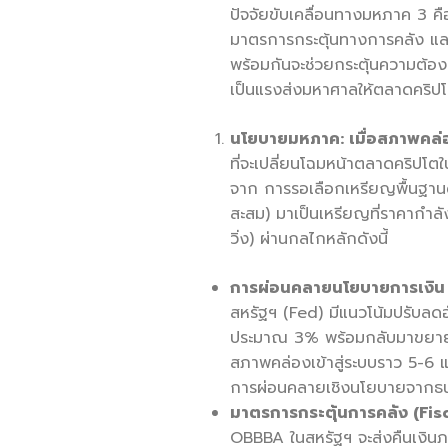
ปัจจัยขับเคลื่อนทางมหภาค 3 ค
มาตรการกระตุ้นทางการคลัง และก
พร้อมกันจะช่วยกระตุ้นความต้อง
เป็นแรงส่งมหาศาลให้ตลาดคริปโต 
นโยบายมหภาค: เมื่อสภาพคล่
ที่จะเปลี่ยนโฉมหน้าตลาดคริปโตใน
จาก การรอเลือกเหรียญพื้นฐาน
สะสม) มาเป็นเหรียญที่ราคากำลั
วิ่ง) ผ่านกลไกหลักดังนี้
การผ่อนคลายนโยบายการเงิน 
สหรัฐฯ (Fed) มีแนวโน้มปรับลดอั
ประมาณ 3% พร้อมกลับมาขยายง
สภาพคล่องเข้าสู่ระบบราว 5-6 
การผ่อนคลายเชิงนโยบายจากธน
มาตรการกระตุ้นการคลัง (
Fis
OBBBA ในสหรัฐฯ จะส่งคืนเงินภา