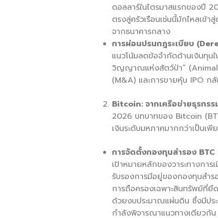
ดอลลาร์ในไตรมาสแรกของปี 2026
ตรงสู่ครัวเรือนเช่นนี้มักไหลเข้า
จากธนาคารกลาง
การผ่อนปรนกฎระเบียบ (
Dere
แนวโน้มลดข้อจำกัดด้านเงินทุนใน
วิญญาณแห่งสัตว์ป่า” (Animal
(M&A) และการขายหุ้น IPO กลับ
Bitcoin: จากเครือข่ายธุรกรรม
2026 บทบาทของ Bitcoin (BTC) 
เงินระดับมหภาคมากกว่าเป็นเพีย
การจัดตั้งกองทุนสำรอง
BTC 
เป้าหมายหลักของวาระทางการเมื
รับรองการมีอยู่ของกองทุนสำร
การถือครองเฉพาะสินทรัพย์ที่ยึ
ด้วยงบประมาณแผ่นดิน ซึ่งมีประ
กำลังพิจารณาแนวทางเดียวกัน