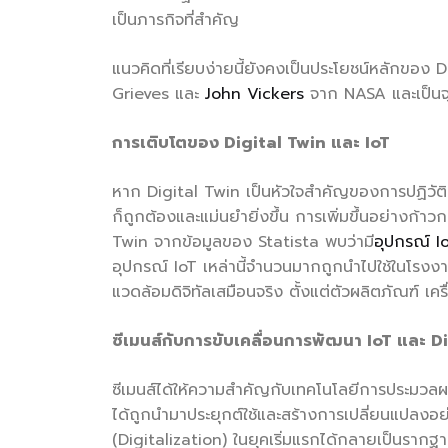
เป็นภารกิจที่สำคัญ
แนวคิดที่เรียบง่ายนี้ยังคงเป็นประโยชน์หลักของ D
Grieves และ
John Vickers
จาก NASA และเป็นจุ
การเติบโตของ
Digital Twin และ IoT
หาก Digital Twin เป็นหัวใจสำคัญของการปฏิวัติอุ
ก็ถูกต้องและแม่นยำยิ่งขึ้น การเพิ่มขึ้นอย่างก้
Twin จากข้อมูลของ Statista พบว่ามี
อุปกรณ์ Io
อุปกรณ์ IoT เหล่านี้จำนวนมากถูกนำไปใช้ในโร
แวดล้อมดิจิทัลเสมือนจริง ตั้งแต่ตัวผลิตภัณฑ์ เ
ซีเมนส์กับการขับเคลื่อนการพัฒนา
IoT และ D
ซีเมนส์ได้ให้ความสำคัญกับเทคโนโลยีการประมวลผ
ได้ถูกนำมาประยุกต์ใช้และสร้างการเปลี่ยนแปลงอ
(Digitalization) ในยุคเริ่มแรกได้กลายเป็นรากฐาน