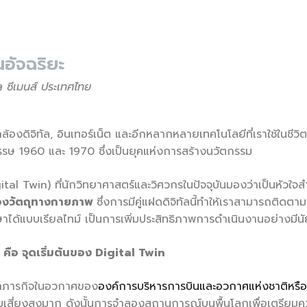
อัจฉริยะ
ัล ซีเมนส์ ประเทศไทย
งดิจิทัล, อินเทอร์เน็ต และอีกหลากหลายเทคโนโลยีที่เราใช้ในชีวิตปร
ทศวรรษ 1960 และ 1970 ซึ่งเป็นยุคแห่งการสร้างนวัตกรรม
igital Twin) ที่นักวิทยาศาสตร์และวิศวกรในปัจจุบันมองว่าเป็นหัวใ
ลของวัตถุทางกายภาพ
ซึ่งการมีคู่แฝดดิจิทัลนี้ทำให้เราสามารถติ
ได้แบบเรียลไทม์ เป็นการเพิ่มประสิทธิภาพการดำเนินงานอย่างมีน
คือ จุดเริ่มต้นของ Digital Twin
ากภารกิจในอวกาศของ
องค์การบริหารการบินและอวกาศแห่งชาติหรือ
วามเสี่ยงสูงมาก ดังนั้นการจำลองสถานการณ์บนพื้นโลกเพื่อเตรี