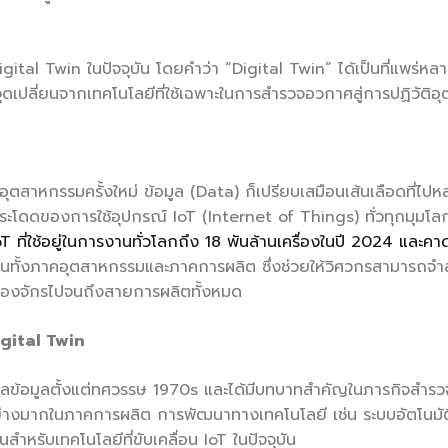
igital Twin ในปัจจุบัน โดยคำว่า “Digital Twin” ได้เป็นที่แพร่ห
ดเปลี่ยนจากเทคโนโลยีที่ใช้เฉพาะในการสำรวจอวกาศสู่การปฏิวัติ
ตสาหกรรมครั้งใหม่ ข้อมูล (Data) ก็เปรียบเสมือนเส้นเลือดที่ไปห
าวกระโดดของการใช้อุปกรณ์ IoT (Internet of Things) ทั่วทุกมุมโล
T ที่ใช้อยู่ในการงานทั่วโลกถึง 18 พันล้านเครื่องในปี 2024 และค
งงานทั้งภาคอุตสาหกรรมและภาคการผลิต ซึ่งช่วยให้วิศวกรสามาร
ครื่องจักรไปจนถึงสายการผลิตทั้งหมด
igital Twin
ลข้อมูลตั้งแต่ทศวรรษ 1970s และได้มีบทบาทสำคัญในภารกิจสำรวจอว
ย่างมากในภาคการผลิต การพัฒนาทางเทคโนโลยี เช่น ระบบอัตโนมัต
สำหรับเทคโนโลยีที่ขับเคลื่อน IoT ในปัจจุบัน