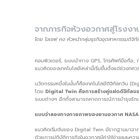
จากภารกิจห้วงอวกาศสู่โรงงาน
โดย โจเซฟ คง หัวหน้ากลุ่มธุรกิจอุตสาหกรรมดิ
จิท
คอมพิวเตอร์, ระบบนำทาง GPS, โทรศัพท์มือถือ, กล้อ
แนวคิดของเทคโนโลยีเหล่านี้เริ่มขึ้นตั้งแต่ช่วง
นวัตกรรมหนึ่งในนั้นก็คือเทคโนโลยีดิจิทัลทวิน (D
โดย
Digital Twin คือการสร้างคู่แฝดดิจิทั
ระบบต่างๆ อีกทั้งสามารถคาดการณ์การบำรุงรักษา
แบบจำลองทางกายภาพของยานอวกาศ
NASA 
แนวคิดเริ่มต้นของ Digital Twin มีรากฐานมาจ
ด้วยการปฏิบัติภารกิจในอวกาศมีค่าใช้จ่ายและค