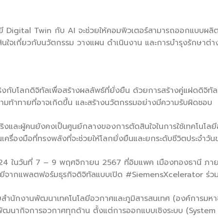
ลยี Digital Twin กับ AI จะช่วยให้คอมพิวเตอร์สามารถออกแบบผลิต
ินใจเกี่ยวกับนวัตกรรม วางแผน ดำเนินงาน และการบำรุงรักษาต่า
ับโลกดิจิทัลเพื่อสร้างผลลัพธ์ที่ยั่งยืน ด้วยการสร้างคู่แฝดดิจิทั
มท้าทายที่อาจเกิดขึ้น และสร้างนวัตกรรมอย่างมีความรับผิดชอบ
ริงและผู้คนยังคงเป็นศูนย์กลางของการตัดสินใจในการใช้เทคโนโลยีอ
นเครื่องมือที่ทรงพลังที่จะช่วยให้โลกยั่งยืนและยกระดับชีวิตประจำวันขอ
 ในวันที่ 7 – 9 พฤศจิกายน 2567 ที่อิมแพค เมืองทองธานี ภา
ีจากแพลตฟอร์มธุรกิจดิจิทัลแบบเปิด #SiemensXcelerator ร่ว
ำนักงานพัฒนาเทคโนโลยีอวกาศและภูมิสารสนเทศ (องค์การมหาชน)
ารพัฒนากิจการอวกาศทุกด้าน ตั้งแต่การออกแบบเชิงระบบ (Syst