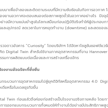
กแบบมาเพื่อจำลองและติดตามระบบที่มีความซับซ้อนในกิจการอวกาศ
องยานอวกาศจะตอบสนองต่อสภาพสุดขั้วในอวกาศอย่างไร ปัจจุบัน 
างมีความแม่นยำสูงในโลกเสมือนก่อนปฏิบัติจริงทำให้ผู้ประกอบ
และอุปกรณ์ ลดเวลาในการหยุดทำงาน (downtime) และลดของเสีย โ
สำรวจดาวอังคาร “Curiosity” โดยบริษัทฯ ได้จัดหาโซลูชันซอฟต์แ
นวคิด Digital Twin สำหรับใช้งานภาคอุตสาหกรรมที่งาน Hannove
มการผลิตแบบต่อเนื่องและการสร้างเครื่องจักร
านอัจฉริยะที่ยั่งยืน
่านกระบวนการอุตสาหกรรมไปสู่ยุคดิจิทัลหรืออุตสาหกรรม 4.0 Digi
เดียหรือโมเดลธุรกิจขึ้น
ital Twin ก่อนแล้วจึงค่อยก่อสร้างเป็นโรงงานจริงภายหลัง โดยการจ
การออกแบบกระบวนการทั้งหมดให้ทำงานได้อย่างมีประสิทธิภาพสูงสุ