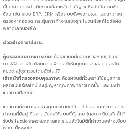
ที่ไหลผ่านการดำเนินงานเบื้องหลังสำคัญ ๆ ซึ่งมักมีความซับ
ซ้อน เช่น ระบบ ERP, CRM หรือระบบซัพพลายเชน และสามารถ
ตรวจหาคอขวด กระตุ้นการทำงานเชิงรุก ไปจนถึงแก้ไขข้อผิด
พลาดเล็กน้อยได้
ตัวอย่างการใช้งาน:
ผู้ตรวจสอบทางการเงิน:
คือเอเจนต์ที่คอยตรวจสอบรูปแบบ
การใช้จ่าย แจ้งเตือนความผิดปกติให้มนุษย์ตรวจสอบ และจัด
หมวดหมู่ธุรกรรมโดยอัตโนมัติ
เจ้าหน้าที่ตรวจสอบคุณภาพ:
คือเอเจนต์ที่วิเคราะห์ข้อมูลการ
ผลิตแบบเรียลไทม์ ระบุปัญหาคุณภาพที่อาจเกิดขึ้น และแนะนำ
แนวทางป้องกัน
แนวทางนี้สามารถสร้างคุณค่าได้ทันทีโดยไม่รบกวนกระบวนการ
ทำงานที่มีอยู่ ทีมงานยังคงใช้ระบบที่คุ้นเคย ในขณะเดียวกันก็ได้
รับประโยชน์จากความฉลาดและระบบอัตโนมัติที่ทำงานอย่างเงียบ
ๆ อยู่เบื้องหลัง