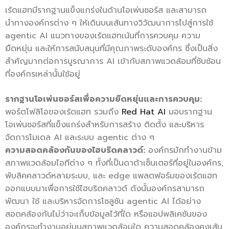
เร้ดแฮทมีรากฐานแข็งแกร่งในด้านโอเพ่นซอร์ส และสามารถ
นำทางองค์กรต่าง ๆ ให้เดินบนเส้นทางวิวัฒนาการไปสู่การใช้
agentic AI แนวทางของเร้ดแฮทเน้นที่การควบคุม ความ
ยืดหยุ่น และให้การสนับสนุนที่มีคุณภาพระดับองค์กร ซึ่งเป็นสิ่ง
สำคัญมากต่อการบูรณาการ AI เข้ากับสภาพแวดล้อมที่ซับซ้อน
ที่องค์กรเหล่านั้นใช้อยู่
รากฐานโอเพ่นซอร์สเพื่อความยืดหยุ่นและการควบคุม:
พอร์ตโฟลิโอของเร้ดแฮท รวมถึง
Red Hat AI
มอบรากฐาน
โอเพ่นซอร์สที่แข็งแกร่งสำหรับการสร้าง ติดตั้ง และบริหาร
จัดการโมเดล AI และระบบ agentic ต่าง ๆ
ความสอดคล้องกันของไฮบริดคลาวด์:
องค์กรมักทำงานข้าม
สภาพแวดล้อมไอทีต่าง ๆ ทั้งที่เป็นดาต้าเซ็นเตอร์ที่อยู่ในองค์กร,
พับลิคคลาวด์หลายระบบ, และ edge แพลตฟอร์มของเร้ดแฮท
ออกแบบมาเพื่อการใช้ไฮบริดคลาวด์ ดังนั้นองค์กรสามารถ
พัฒนา ใช้ และบริหารจัดการโซลูชัน agentic AI ได้อย่าง
สอดคล้องกันไม่ว่าจะเก็บข้อมูลไว้ที่ใด หรือแอปพลิเคชันของ
องค์กรจะทำงานอยู่บนสภาพแวดล้อมใด ความสอดคล้องคงเส้น