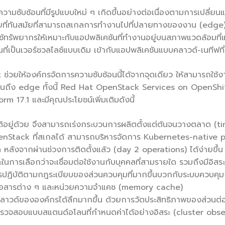
มซับซ้อนที่มีรูปแบบใหม่ ๆ เกิดขึ้นอย่างต่อเนื่องตามการเปลี่ยน
อข่ายที่ทันสมัยที่สามารถสเกลการทำงานไปที่ปลายทางของงาน (ed
ช้ทรัพยากรให้เหมาะกับแอปพลิเคชันที่ทำงานอยู่บนสภาพแวดล้อมที่แต
ป็นเวอร์ชวลไลซ์แบบเดิม เข้ากับแอปพลิเคชันแบบคลาวด์-เนทีฟที่ท
ให้องค์กรจัดการความซับซ้อนนี้ได้จากจุดเดียว ให้สามารถใช้งาน
ไปจนถึง edge ทั้งนี้ Red Hat OpenStack Services on OpenShif
m 17.1 และมีคุณประโยชน์เพิ่มเติมดังนี้
โนมัติอยู่ด้วย จึงสามารถเร่งกระบวนการผลิตตั้งแต่ต้นจนวางตลาด (ti
OpenStack ที่สเกลได้ สามารถบริหารจัดการ Kubernetes-native
 หลังจากผ่านช่วงการติดตั้งแล้ว (day 2 operations) ได้ง่ายขึ้น
สระในการเลือกว่าจะเชื่อมต่อใช้งานกับบุคคลที่สามรายใด รวมถึงมีอิ
บัติตามกฎระเบียบของส่วนควบคุมที่มากขึ้นบวกกับระบบควบคุมกา
ื่อสารต่าง ๆ และหน่วยความจำแคช (memory cache)
ลาวด์ขององค์กรได้ลึกมากขึ้น ด้วยการวัดประสิทธิภาพของส่วนต่อปร
ารตรวจสอบแบบสแตนด์อโลนที่กำหนดค่าได้อย่างอิสระ (cluster obs