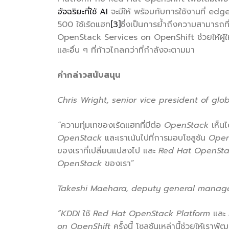
อัจฉริยะที่ใช้ AI
จะมีให้ พร้อมกับการใช้งานที่ ed
500 ใช้เร้ดแฮท
[3]
ซึ่งเป็นการย้ำถึงความสามารถที
OpenStack Services on OpenShift ช่วยให้ผู้ให้
และอื่น ๆ ที่ก้าวไกลกว่าที่กำลังจะตามมา
คำกล่าวสนับสนุน
Chris Wright, senior vice president of gl
“
ความทุ่มเทของเร้ดแฮทที่มีต่อ
OpenStack
เห็น
OpenStack
และเราเน้นไปที่การมอบโซลูชัน
Ope
ของเราที่เปลี่ยนแปลงไป และ
Red Hat OpenSta
OpenStack
ของเรา”
Takeshi Maehara, deputy general manager
“KDDI
ใช้
Red Hat OpenStack Platform
และ
on OpenShift
ครั้งนี้ โซลูชันเหล่านี้ช่วยให้เ