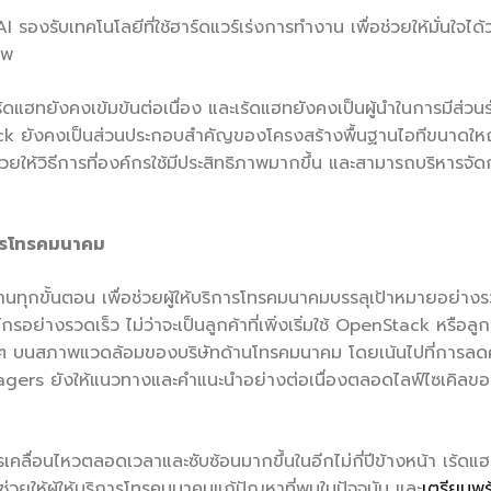
I รองรับเทคโนโลยีที่ใช้ฮาร์ดแวร์เร่งการทำงาน เพื่อช่วยให้มั่นใจไ
าพ
ฮทยังคงเข้มข้นต่อเนื่อง และเร้ดแฮทยังคงเป็นผู้นำในการมีส่วนร่วม
nStack ยังคงเป็นส่วนประกอบสำคัญของโครงสร้างพื้นฐานไอทีขน
ยให้วิธีการที่องค์กรใช้มีประสิทธิภาพมากขึ้น และสามารถบริหารจั
ริการโทรคมนาคม
นทุกขั้นตอน เพื่อช่วยผู้ให้บริการโทรคมนาคมบรรลุเป้าหมายอย่างร
อย่างรวดเร็ว ไม่ว่าจะเป็นลูกค้าที่เพิ่งเริ่มใช้ OpenStack หรือลูก
ง ๆ บนสภาพแวดล้อมของบริษัทด้านโทรคมนาคม โดยเน้นไปที่การลดควา
gers ยังให้แนวทางและคำแนะนำอย่างต่อเนื่องตลอดไลฟ์ไซเคิล
รเคลื่อนไหวตลอดเวลาและซับซ้อนมากขึ้นในอีกไม่กี่ปีข้างหน้า เร
่วยให้ผู้ให้บริการโทรคมนาคมแก้ปัญหาที่พบในปัจจุบัน และ
เตรียมพร