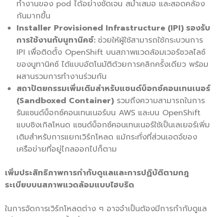
ทำงานของ pod ได้อย่างชัดเจน สม่ำเสมอ และสอดคล้อง
กันมากขึ้น
Installer Provisioned Infrastructure (IPI) รองรับ
การใช้งานกับนูทานิคซ์:
ช่วยให้ผู้ใช้สามารถใช้กระบวนการ
IPI เพื่อติดตั้ง OpenShift บนสภาพแวดล้อมเวอร์ชวลไลซ์
ของนูทานิคซ์ ได้แบบอัตโนมัติด้วยการคลิกครั้งเดียว พร้อม
ผสานรวมการทำงานร่วมกัน
สถาปัตยกรรมเพิ่มเติมสำหรับแซนด์บ็อกซ์คอนเทนเนอร์
(
Sandboxed Container)
รวมถึงความสามารถในการ
รันแซนด์บ็อกซ์คอนเทนเนอร์บน AWS และบน OpenShift
แบบซิงเกิลโหนด
แซนด์บ็อกซ์คอนเทนเนอร์ใช้เป็นเลเยอร์เพิ่ม
เติมสำหรับการแยกเวิร์กโหลด แม้กระทั่งที่ส่วนเอดจ์ของ
เครือข่ายที่อยู่ไกลออกไปก็ตาม
เพิ่มประสิทธิภาพการกำกับดูแลและการปฏิบัติตามกฎ
ระเบียบบนสภาพแวดล้อมแบบไฮบริด
ในการจัดการเวิร์กโหลดต่าง ๆ อาจจำเป็นต้องมีการกำกับดูแล