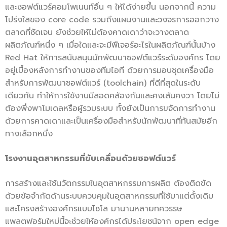
และซอฟต์แวร์คอมโพเนนท์อื่น ๆ ให้ได้ง่ายขึ้น นอกจากนี้ ความ
โปร่งใสของ core code รวมถึงแผนงานและวงจรการออกวาง
ตลาดที่ชัดเจน ยังช่วยให้ไม่ต้องคาดเดาว่าจะวางตลาด
ผลิตภัณฑ์หนึ่ง ๆ เมื่อใดและจะมีฟีเจอร์อะไรในผลิตภัณฑ์นั้นบ้าง
Red Hat ให้การสนับสนุนนักพัฒนาซอฟต์แวร์ระดับองค์กร โดย
อยู่เบื้องหลังการทำงานของทีมไอที ด้วยการมอบชุดเครื่องมือ
สำหรับการพัฒนาซอฟต์แวร์ (toolchain) ที่ดีที่สุดในระดับ
เดียวกัน ทำให้การใช้งานมีสอดคล้องกันและคงเส้นคงวา โดยไม่
ต้องพึ่งพาโมเดลหรือผู้รวมระบบ ทั้งยังเป็นการขจัดการทำงาน
ด้วยการคาดเดาและเป็นเครื่องมือสำหรับนักพัฒนาที่ทันสมัยอีก
ทางเลือกหนึ่ง
โรงงานอุตสาหกรรมที่ขับเคลื่อนด้วยซอฟต์แวร์
การสร้างและใช้นวัตกรรมในอุตสาหกรรมการผลิต ต้องติดขัด
ด้วยข้อจำกัดด้านระบบควบคุมในอุตสาหกรรมที่ใช้มาแต่ดั้งเดิม
และโครงสร้างองค์กรแบบไซโล มานานหลายทศวรรษ
แพลตฟอร์มใหม่นี้จะช่วยให้องค์กรได้ประโยชน์จาก open edge