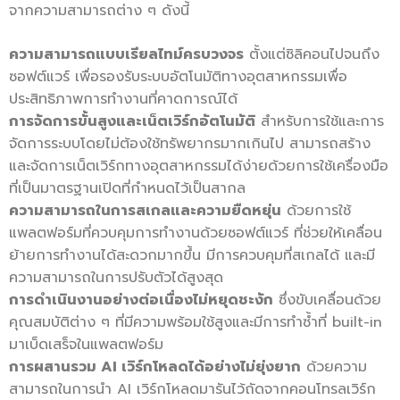
จากความสามารถต่าง ๆ ดังนี้
ความสามารถแบบเรียลไทม์ครบวงจร
ตั้งแต่ซิลิคอนไปจนถึง
ซอฟต์แวร์ เพื่อรองรับระบบอัตโนมัติทางอุตสาหกรรมเพื่อ
ประสิทธิภาพการทำงานที่คาดการณ์ได้
การจัดการขั้นสูงและเน็ตเวิร์กอัตโนมัติ
สำหรับการใช้และการ
จัดการระบบโดยไม่ต้องใช้ทรัพยากรมากเกินไป สามารถสร้าง
และจัดการเน็ตเวิร์กทางอุตสาหกรรมได้ง่ายด้วยการใช้เครื่องมือ
ที่เป็นมาตรฐานเปิดที่กำหนดไว้เป็นสากล
ความสามารถในการสเกลและความยืดหยุ่น
ด้วยการใช้
แพลตฟอร์มที่ควบคุมการทำงานด้วยซอฟต์แวร์ ที่ช่วยให้เคลื่อน
ย้ายการทำงานได้สะดวกมากขึ้น มีการควบคุมที่สเกลได้ และมี
ความสามารถในการปรับตัวได้สูงสุด
การดำเนินงานอย่างต่อเนื่องไม่หยุดชะงัก
ซึ่งขับเคลื่อนด้วย
คุณสมบัติต่าง ๆ ที่มีความพร้อมใช้สูงและมีการทำซ้ำที่ built-in
มาเบ็ดเสร็จในแพลตฟอร์ม
การผสานรวม
AI เวิร์กโหลดได้อย่างไม่ยุ่งยาก
ด้วยความ
สามารถในการนำ AI เวิร์กโหลดมารันไว้ถัดจากคอนโทรลเวิร์ก