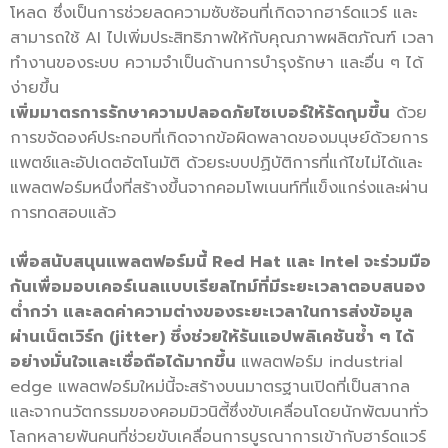
โหลด ซึ่งเป็นการช่วยลดความซับซ้อนที่เกิดจากฮาร์ดแวร์ และ
สามารถใช้ AI ไปเพิ่มประสิทธิภาพให้กับคุณภาพผลิตภัณฑ์ เวลา
ทำงานของระบบ ความจำเป็นด้านการบำรุงรักษา และอื่น ๆ ได้
ง่ายขึ้น
เพิ่มมาตรการรักษาความปลอดภัยไซเบอร์ให้รัดกุมขึ้น
ด้วย
การขจัดองค์ประกอบที่เกิดจากข้อผิดพลาดของมนุษย์ด้วยการ
แพตช์และอัปเดตอัตโนมัติ ด้วยระบบปฏิบัติการที่แก้ไขไม่ได้และ
แพลตฟอร์มหนึ่งที่สร้างขึ้นจากคอมโพเนนท์ที่แข็งแกร่งและผ่าน
การทดสอบแล้ว
เพื่อสนับสนุนแพลตฟอร์มนี้
Red Hat และ Intel จะร่วมมือ
กันเพื่อมอบเคอร์เนลแบบเรียลไทม์ที่มีระยะเวลาตอบสนอง
ต่ำกว่า และลดค่าความต่างของระยะเวลาในการส่งข้อมูล
ผ่านเน็ตเวิร์ก (jitter) ซึ่งช่วยให้รันแอปพลิเคชันซ้ำ ๆ ได้
อย่างมั่นใจและเชื่อถือได้มากขึ้น
แพลตฟอร์ม industrial
edge แพลตฟอร์มใหม่นี้จะสร้างบนมาตรฐานเปิดที่เป็นสากล
และจากนวัตกรรมของคอมมิวนิตี้ซึ่งขับเคลื่อนโดยนักพัฒนาทั่ว
โลกหลายพันคนที่ช่วยขับเคลื่อนการบูรณาการเข้ากับฮาร์ดแวร์