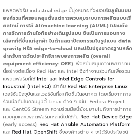
แพลตฟอร์ม industrial edge นี้มุ่งหมายที่จะมอบ
โซลูชันแบบ
องค์รวมที่ครอบคลุมตั้งแต่การควบคุมระบบการผลิตแบบเรี
ยลไทม์ การใช้
AI/machine learning (AI/ML) ไปจนถึง
การจัดการด้านไอทีอย่างเต็มรูปแบบ ซึ่งเป็นการมอบทาง
เลือกที่ดีขึ้นแก่ลูกค้า ในด้านสถาปัตยกรรมในรูปแบบ data
gravity หรือ edge-to-cloud และปรับปรุงมาตรฐานหลัก
สำหรับการวัดประสิทธิภาพของการผลิต (overall
equipment efficiency: OEE)
เพื่อสนับสนุนความพยายาม
นี้อย่างต่อเนื่อง Red Hat และ Intel จึงทำงานร่วมกันเพื่อรวม
แพลตฟอร์มที่ใช้
Intel และ Intel Edge Controls for
Industrial (Intel ECI)
เข้ากับ
Red Hat Enterprise Linux
เวอร์ชันปัจจุบันและเวอร์ชันที่จะเกิดขึ้นในอนาคต โดยเริ่มจากการ
ร่วมมือกันในคอมมูนิตี้ Linux ต่าง ๆ เช่น Fedora Project
และ CentOS Stream ความร่วมมือนี้ยังขยายไปถึงการนำการ
ควบคุมและแพลตฟอร์มเหล่านี้ไปใช้กับ
Red Hat Device Edge
(early access),
Red Hat Ansible Automation Platform
และ
Red Hat OpenShift
ซึ่งองค์กรต่าง ๆ จะได้รับประโยชน์