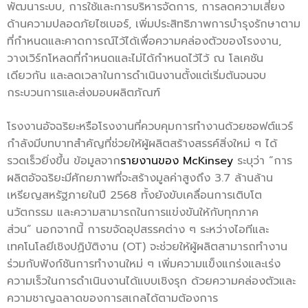
พัฒนาระบบ, การใช้และการบริหารจัดการ, การลดความเสี่ยง
ด้านความปลอดภัยไซเบอร์, เพิ่มประสิทธิภาพการบำรุงรักษาตาม
ที่กำหนดและคาดการณ์ไว้ได้เพื่อความคล่องตัวของโรงงาน,
วางเวิร์กโหลดที่กำหนดและไม่ได้กำหนดไว้ไว้ ณ โลเคชัน
เดียวกัน และลดเวลาในการดำเนินงานตั้งแต่เริ่มต้นจนจบ
กระบวนการและส่งมอบผลิตภัณฑ์
โรงงานอัจฉริยะหรือโรงงานที่ควบคุมการทำงานด้วยซอฟต์แวร์
กำลังมีบทบาทสำคัญที่ช่วยให้ผู้ผลิตสร้างสรรค์สิ่งใหม่ ๆ ได้
รวดเร็วยิ่งขึ้น ข้อมูลจาก
รายงานของ McKinsey
ระบุว่า “การ
ผลิตอัจฉริยะมีศักยภาพที่จะสร้างมูลค่าสูงถึง 3.7 ล้านล้าน
เหรียญสหรัฐภายในปี 2568 ทั้งยังขับเคลื่อนการเติบโต
นวัตกรรม และความสามารถในการแข่งขันให้กับทุกภาค
ส่วน” นอกจากนี้ การขจัดอุปสรรคต่าง ๆ ระหว่างไอทีและ
เทคโนโลยีเชิงปฏิบัติงาน (OT) จะช่วยให้ผู้ผลิตสามารถทำงาน
ร่วมกับฟังก์ชันการทำงานใหม่ ๆ เพิ่มความแข็งแกร่งและเร่ง
ความเร็วในการดำเนินงานได้แบบเชิงรุก ด้วยความคล่องตัวและ
ความชาญฉลาดของการสเกลได้ตามต้องการ