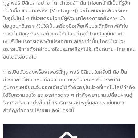
กูรู ฟอร์ บิสิเนส อย่าง “ดาต้าเซนส์” นั้น (ก่อนหน้านี้เป็นที่รู้จัก
กันในชื่อ แวนเทจพลัส (Vantage+)) จะนำเสนอชุดฟีเจอร์และ
โซลูชั่นใหม่ ๆ ที่ช่วยตอบโจทย์ผู้พัฒนาโครงการอสังหาฯ นำ
ข้อมูลบทวิเคราะห์ไปใช้เป็นเครื่องมือเพื่อเพิ่มประสิทธิภาพให้กับ
การดำเนินธุรกิจของตัวเองได้เป็นอย่างดี โดยปัจจุบันดาต้า
เซนส์มีให้บริการเฉพาะในประเทศมาเลเซียเท่านั้น โดยมีแผนจะ
ขยายบริการดังกล่าวมายังประเทศสิงคโปร์, เวียดนาม, ไทย และ
อินโดนีเซียต่อไป
การเปิดตัวของพร็อพเพอร์ตี้กูรู ฟอร์ บิสิเนสในครั้งนี้ ถือเป็น
ช่วงเวลาที่เหมาะสมเนื่องจากภาคธุรกิจอสังหาริมทรัพย์ใน
ภูมิภาคเอเชียตะวันออกเฉียงใต้กำลังอยู่ในช่วงที่เทคโนโลยีกำลัง
ได้รับความสนใจ และองค์กรต่าง ๆ กำลังพยายามเปลี่ยนผ่านสู่
โลกดิจิทัลมากยิ่งขึ้น ทำให้บริการและโซลูชั่นของเรามีบทบาท
สำคัญต่อการเปลี่ยนแปลงในครั้งนี้