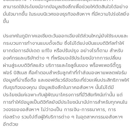
สามารถใช้ประโยชน์จากข้อมูลเชิงลึกเพื่อช่วยให้ตัดสินใจได้อย่าง
มั่นใจมากขึ้น ในระบบนิเวศของธุรกิจอสังหาฯ ที่มีความโปร่งใสยิ่ง
ขึ้น
ประเทศในภูมิภาคเอเชียตะวันออกเฉียงใต้ส่วนใหญ่ยังใช้ระบบและ
กระบวนการทำงานแบบดั้งเดิม ซึ่งไม่ได้แบ่งปันแบบดิจิทัลทำให้
ยากต่อการอัปเดต แก้ไข หรือปรับปรุง อย่างไรก็ตาม สำหรับ
องค์กรและบริษัทต่าง ๆ ที่พร้อมจะใช้ประโยชน์จากการเปลี่ยน
ผ่านสู่ระบบดิจิทัลแล้ว บริการและโซลูชั่นของ พร็อพเพอร์ตี้กูรู
ฟอร์ บิสิเนส คือคำตอบสำหรับลูกค้าที่กำลังมองหาแพลตฟอร์ม
ข้อมูลที่น่าเชื่อถือ และซอฟต์แวร์อัจฉริยะที่ช่วยเพิ่มประสิทธิภาพให้
กับธุรกิจของคุณ ข้อมูลเชิงลึกในภาคอสังหาฯ นั้นไม่ได้มี
ประโยชน์แค่เฉพาะกับผู้พัฒนาโครงการที่มีวิสัยทัศน์เท่านั้น แต่
การทำให้ข้อมูลเป็นดิจิทัลยังมีประโยชน์นานัปการสำหรับทุกคนใน
วงจรของอสังหาฯ ไม่ว่าจะเป็น การเงิน-การธนาคาร, การ
ก่อสร้าง รวมไปถึงผู้ให้บริการต่าง ๆ ในอุตสาหกรรมอสังหาฯ
อีกด้วย