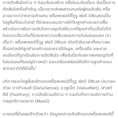
การตัดสินใจต่าง ๆ ในระดับองค์กร หรือในระดับเมือง นับเป็นการ
ตัดสินใจครั้งสำคัญ เนื่องจากส่งผลกระทบต่อผู้คนนับพัน หรือ
อาจมากกว่าหลายล้านคน พร็อพเพอร์ตี้กูรู ฟอร์ บิสิเนสจะเป็น
โซลูชั่นที่ตอบโจทย์ ที่ช่วยแนะแนวทางให้กับลูกค้าของเราเพื่อ
สร้างโอกาสในการเติบโตทางธุรกิจให้มากที่สุดเท่าที่จะเป็นไปได้
ในขณะเดียวกันก็ช่วยลดความเสี่ยงและความไม่แน่นอนลง เรา
เชื่อว่า พร็อพเพอร์ตี้กูรู ฟอร์ บิสิเนส เปิดตัวในเวลาที่เหมาะสม
ซึ่งจะช่วยให้ลูกค้าองค์กรของเรามีข้อมูล, เครื่องมือ และราย
ละเอียดที่ถูกต้องในการตัดสินใจ เพื่อรับมือกับสภาพเศรษฐกิจที่
ไม่แน่นอนที่รออยู่ข้างหน้า และเตรียมพร้อมให้บริการลูกค้าของ
พวกเขาได้ดียิ่งขึ้น”
บริการและโซลูชั่นหลักของพร็อพเพอร์ตี้กูรู ฟอร์ บิสิเนส ประกอบ
ด้วย ดาต้าเซนส์ (DataSense), แวลูเน็ต (ValueNet), ฟาสต์
คีย์ (FastKey), การจัดอีเวนต์ต่าง ๆ รวมไปถึงการบริการด้าน
กลยุทธ์การตลาด (MaaS)
นายแฮรี่ยังเผยอีกด้วยว่า ข้อมูลตลาดเชิงลึกของพร็อพเพอร์ตี้