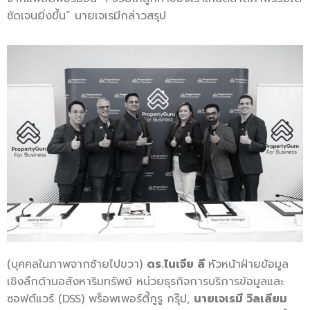
ชัดเจนยิ่งขึ้น” นายเจเรมีกล่าวสรุป
(
บุคคลในภาพจากซ้ายไปขวา)
ดร.ไนเจีย ลี
หัวหน้าฝ่ายข้อมูล
เชิงลึกด้
านอสังหาริมทรัพย์ หน่วยธุรกิจการบริการข้อมู
ลและ
ซอฟต์แวร์ (
DSS)
พร็อพเพอร์ตี้กูรู กรุ๊ป
,
นายเจเรมี วิลเลียม