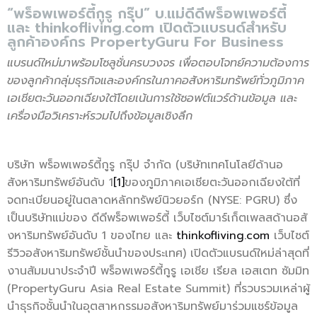
“พร็อพเพอร์ตี้กูรู กรุ๊ป” บ.แม่ดีดีพร็อพเพอร์ตี้
และ thinkofliving.com เปิดตัวแบรนด์สำหรับ
ลูกค้าองค์กร PropertyGuru For Business
แบรนด์ใหม่มาพร้อมโซลูชั่
นครบวงจร เพื่อตอบโจทย์ความต้องการ
ของลู
กค้ากลุ่มธุรกิจและองค์
กรในภาคอสังหาริมทรัพย์ทั่วภูมิ
ภาค
เอเชียตะวันออกเฉียงใต้
โดยเน้นการใช้ซอฟต์แวร์ด้านข้
อมูล และ
เครื่องมือวิเคราะห์รวมไปถึ
งข้อมูลเชิงลึก
บริษัท พร็อพเพอร์ตี้กูรู กรุ๊ป จำกัด (บริษัทเทคโนโลยีด้านอ
สังหาริ
มทรัพย์อันดับ
1
[1]
ของภูมิภาคเอเชียตะวั
นออกเฉียงใต้ที่
จดทะเบียนอยู่
ในตลาดหลักทรัพย์นิวยอร์ก (
NYSE: PGRU)
ซึ่ง
เป็นบริษัทแม่ของ ดีดีพร็อพเพอร์ตี้ เว็บไซต์มาร์เก็ตเพลสด้านอสั
งหาริมทรัพย์อันดับ
1
ของไทย และ
thinkofliving.com
เว็บไซต์
รีวิวอสังหาริมทรัพย์ชั้
นนำของประเทศ) เปิดตัวแบรนด์ใหม่ล่าสุดที่
งานสัมมนาประจำปี พร็อพเพอร์ตี้กูรู เอเชีย เรียล เอสเตท ซัมมิท
(
PropertyGuru Asia Real Estate Summit)
ที่รวบรวมเหล่าผู้
นำธุรกิจชั้
นนำในอุตสาหกรรมอสังหาริมทรัพย์
มาร่วมแชร์ข้อมูล