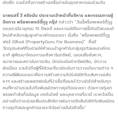
เชิงลึก รวมไปถึงการสร้างเครือข่ายในอุ
ตสาหกรรมร่วมกัน
นายแฮรี่ วี คริชนัน ประธานเจ้าหน้าที่บริหาร และกรรมการผู้
จัดการ พร็อพเพอร์ตี้กูรู กรุ๊ป
กล่าวว่า “วันนี้พร็อพเพอร์ตี้กูรู
ของเรามีอายุครบ 15 ปีพอดี และเราขอใช้โอกาสนี้เปิดตัวแบรนด์
ใหม่สำหรับกลุ่มลูกค้าองค์กรของเรา นั่นคือ “พร็อพเพอร์ตี้กูรู
ฟอร์ บิสิเนส (PropertyGuru For Business)” ซึ่งมี
วัตถุประสงค์ที่จะช่วยให้คำแนะนำลูกค้าในกลุ่มธุรกิจและองค์กร
อาทิ ผู้พัฒนาโครงการอสังหาริมทรัพย์, เอเจนซี่อสังหาฯ,
ธนาคารและสถาบันการเงิน, นักประเมินค่าทรัพย์สิน, นักวาง
ผังเมือง รวมไปถึงผู้ที่มีส่วนเกี่ยวข้องในการวางนโยบายต่าง ๆ
ความใฝ่ฝันของเราคือการสร้างความโปร่งใสให้กับเส้นทางอสัง
หาฯ และสร้างแพลตฟอร์มที่น่าเชื่อถือและไว้วางใจได้สำหรับทุก
คนที่หาบ้านรวมไปถึงพันธมิตรทางธุรกิจของเรา ด้วยการทุ่มเท
สรรพกำลังทั้งข้อมูล เทคโนโลยี และบุคลากรที่เรามี เราหวังเป็น
อย่างยิ่งว่าจะช่วยเพิ่มประสิทธิภาพในการตัดสินใจให้กับพันธมิตร
ทางธุรกิจและลูกค้าของเราได้อย่างมั่นใจยิ่งขึ้น”