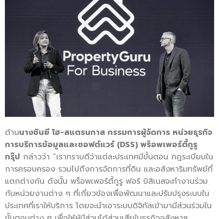
ด้าน
นางชินยี โฮ-สแตรนกาส กรรมการผู้จัดการ หน่วยธุรกิจ
การบริการข้อมูลและซอฟต์แวร์ (
DSS)
พร็อพเพอร์ตี้กูรู
กรุ๊ป
กล่าวว่า “เราทราบดีว่าแต่ละประเทศมีขั้นตอน กฎระเบียบใน
การครอบครอง รวมไปถึงการจัดการที่ดิน และอสังหาริมทรัพย์ที่
แตกต่างกัน ดังนั้น พร็อพเพอร์ตี้กูรู ฟอร์ บิสิเนสจะทำงานร่วม
กับหน่วยงานต่าง ๆ ที่เกี่ยวข้องเพื่อพัฒนาและปรับปรุงระบบใน
ประเทศที่เราให้บริการ โดยจะนำเอาระบบดิจิทัลเข้ามามีส่วนร่วมใน
ขั้นตอนต่าง ๆ เพื่อให้ผู้มีส่วนได้ส่วนเสียในธุรกิจอสังหาฯ