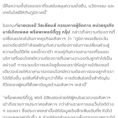
นี่คือความตั้งใจของเราที่จะสนับสนุนความยั่งยืน, นวัตกรรม และ
เทคโนโลยีให้กับภูมิภาคนี้”
ในขณะที่
นายเจเรมี วิลเลียมส์ กรรมการผู้จัดการ หน่วยธุรกิจ
มาร์เก็ตเพลส พร็อพเพอร์ตี้กูรู กรุ๊ป
กล่าวถึงความต้องการที่
เปลี่ยนแปลงไปในภาคธุรกิจอสังหาฯ ว่า “ภูมิภาคเอเชียตะวัน
ออกเฉียงใต้กำลังเผชิญกับความต้องการในการเปลี่ยนผ่านสู่
ความเป็นดิจิทัล และบิ๊กดาต้า ควบคู่กับความสามารถที่จะมอบ
บริการที่ตอบโจทย์ความต้องการที่เฉพาะเจาะจงกับลูกค้าได้เป็น
อย่างดี การรวมบริการและโซลูชั่นของเราให้อยู่ภายใต้แบรนด์
เดียวจะช่วยให้เราสามารถตอบโจทย์ความต้องการของลูกค้าเรา
ได้ดียิ่งขึ้น แต่สิ่งที่สำคัญกว่าก็คือ การตัดสินใจครั้งสำคัญใน
ชีวิตของผู้คนที่พึ่งพาข้อมูลด้านอสังหาฯ เหล่านี้”
“พร็อพเพอร์ตี้กูรู ฟอร์ บิสิเนสจะช่วยให้ผู้คนในแวดวงอสังหาฯ
เข้าถึงรายการประกาศอสังหาฯ กว่าล้านรายการบนเว็บไซต์ต่าง
ๆ ของเรา ซึ่งประกาศเหล่านี้จะให้ข้อมูลเชิงลึกเพิ่มเติมที่หาไม่ได้
จากแพลตฟอร์มอื่น ๆ ช่วยให้ลูกค้าของเราเห็นตลาดภาพรวมได้