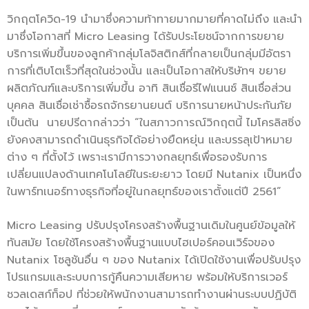
วิกฤตโควิด-19 นำมาซึ่งความท้าทายมากมายที่คาดไม่ถึง และนำ
มาซึ่งโอกาสที่ Micro Leasing ได้รับประโยชน์จากการขยาย
บริการเพิ่มขึ้นของลูกค้ากลุ่มโลจิสติกส์ที่กลายเป็นกลุ่มมีอัตรา
การที่เติบโตเร็วที่สุดในช่วงนั้น และเป็นโอกาสให้บริษัทฯ ขยาย
ผลิตภัณฑ์และบริการเพิ่มขึ้น อาทิ สินเชื่อรีไฟแนนซ์ สินเชื่อส่วน
บุคคล สินเชื่อเช่าซื้อรถจักรยานยนต์ บริการนายหน้าประกันภัย
เป็นต้น นายปรีดากล่าวว่า “ในสภาวการณ์วิกฤตนี้ ไมโครลิสซิ่ง
ยังคงสามารถดำเนินธุรกิจได้อย่างยืดหยุ่น และบรรลุเป้าหมาย
ต่าง ๆ ที่ตั้งไว้ เพราะเรามีการวางกลยุทธ์เพื่อรองรับการ
เปลี่ยนแปลงด้านเทคโนโลยีในระยะยาว โดยมี Nutanix เป็นหนึ่ง
ในพาร์ทเนอร์ทางธุรกิจที่อยู่ในกลยุทธ์ของเราตั้งแต่ปี 2561”
Micro Leasing ปรับปรุงโครงสร้างพื้นฐานเดิมในศูนย์ข้อมูลให้
ทันสมัย โดยใช้โครงสร้างพื้นฐานแบบไฮเปอร์คอนเวิร์จของ
Nutanix โซลูชันอื่น ๆ ของ Nutanix ได้เปิดใช้งานเพื่อปรับปรุง
โปรแกรมและระบบการกู้คืนความเสียหาย พร้อมให้บริการเวอร์
ชวลเดสก์ท็อป ที่ช่วยให้พนักงานสามารถทํางานผ่านระบบปฏิบัติ