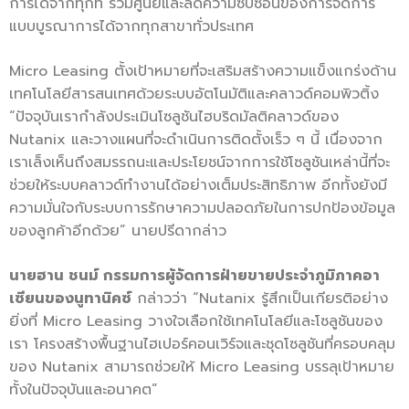
การได้จากทุกที่ รวมศูนย์และลดความซับซ้อนของการจัดการ
แบบบูรณาการได้จากทุกสาขาทั่วประเทศ
Micro Leasing ตั้งเป้าหมายที่จะเสริมสร้างความแข็งแกร่งด้าน
เทคโนโลยีสารสนเทศด้วยระบบอัตโนมัติและคลาวด์คอมพิวติ้ง
“ปัจจุบันเรากําลังประเมินโซลูชันไฮบริดมัลติคลาวด์ของ
Nutanix และวางแผนที่จะดำเนินการติดตั้งเร็ว ๆ นี้ เนื่องจาก
เราเล็งเห็นถึงสมรรถนะและประโยชน์จากการใช้โซลูชันเหล่านี้ที่จะ
ช่วยให้ระบบคลาวด์ทำงานได้อย่างเต็มประสิทธิภาพ อีกทั้งยังมี
ความมั่นใจกับระบบการรักษาความปลอดภัยในการปกป้องข้อมูล
ของลูกค้าอีกด้วย” นายปรีดากล่าว
นายฮาน ชนม์ กรรมการผู้จัดการฝ่ายขายประจำภูมิภาคอา
เซียนของนูทานิคซ์
กล่าวว่า “Nutanix รู้สึกเป็นเกียรติอย่าง
ยิ่งที่ Micro Leasing วางใจเลือกใช้เทคโนโลยีและโซลูชันของ
เรา โครงสร้างพื้นฐานไฮเปอร์คอนเวิร์จและชุดโซลูชันที่ครอบคลุม
ของ Nutanix สามารถช่วยให้ Micro Leasing บรรลุเป้าหมาย
ทั้งในปัจจุบันและอนาคต”