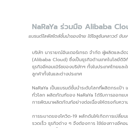
NaRaYa ร่วมมือ Alibaba Cloud 
แบรนด์ไลฟ์สไตล์ชั้นนำของไทย ใช้โซลูชันคลาวด์
ขับเ
บริษัท นารายณ์อินเตอร์เทรด จำกัด ผู้ผลิตและจัด
(Alibaba Cloud) ซึ่งเป็นธุรกิจด้านเทคโนโลยีดิจ
ธุรกิจอีคอมเมิร์ซของบริษัทฯ ทั้งในประเทศไทยและใน
ลูกค้าทั้งในและต่างประเทศ
NaRaYa เป็นแบรนด์ชั้นนำระดับโลกที่ผลิตกระเป๋า เค
ทั่วโลก ผลิตภัณฑ์ของ NaRaYa ได้รับการออกแบบด
การพัฒนาผลิตภัณท์อย่างต่อเนื่องให้ตรงกับความ
การระบาดของโควิด-19 ผลักดันให้เกิดการเปลี่ยน
รวดเร็ว ธุรกิจต่าง ๆ จึงต้องการ ใช้ช่องทางอีคอ