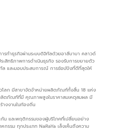
งการทำธุรกิจผ่านระบบดิจิทัลด้วยอาลีบาบา คลาวด์
่มประสิทธิภาพการดำเนินธุรกิจ รองรับการขยายตัว
ิทัล และมอบประสบการณ์ การช้อปปิงที่ดีที่สุดให้
ั่วโลก มีสาขาจัดจำหน่ายผลิตภัณฑ์ทั้งสิ้น 18 แห่ง
ผลิตภัณฑ์ที่มี คุณภาพสูงในราคาสมเหตุสมผล มี
้างงานในท้องถิ่น
ัน และพฤติกรรมของผู้บริโภคที่เปลี่ยนอย่าง
อุตสาหกรรม ทุกประเภท NaRaYa เล็งเห็นถึงความ