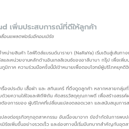
เพิ่มประสบการณ์ที่ดีให้ลูกค้า
คลื่อนแพลตฟอร์มอีคอมเมิร์ซ
จำหน่ายสินค้า ไลฟ์ไตล์แบรนด์นารายา (NaRaYa) เริ่มเดินสู่เส้นทา
ิทัลและหน่วยงานหลักด้านอินเทลลิเจนซ์ของอาลีบาบา กรุ๊ป เพื่อเพิ
ภูมิภาค ความร่วมมือครั้งนี้มีเป้าหมายเพื่อตอบโจทย์ผู้บริโภคยุคดิจ
รื่องประดับ เสื้อผ้า และ สกินเเคร์ ที่ดึงดูดลูกค้า หลากหลายกลุ่มท
้วยความใส่ใจและพิถีพิถัน คัดสรรวัสดุคุณภาพดี เพื่อสร้างสรรค์
ต้องการของ ผู้บริโภคที่เปลี่ยนแปลงตลอดเวลา และสนับสนุนการสร
แปลงต่อธุรกิจทุกอุตสาหกรรม อันเนื่องมาจาก ข้อจำกัดในการพบปะก
มเมิร์ซเพิ่มขึ้นอย่างรวดเร็ว และช่องทางนี้เริ่มมีบทบาทสำคัญกับ