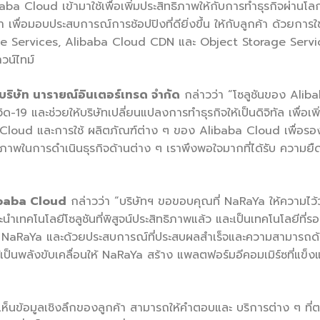
baba Cloud เข้ามาใช้เพื่อเพิ่มประสิทธิภาพให้กับการทำธุรกิจผ่
ำ เพื่อมอบประสบการณ์การช้อปปิงที่ดียิ่งขึ้น ให้กับลูกค้า ด้วยการใ
ervices, Alibaba Cloud CDN และ Object Storage Service (OSS) 
วน์ไทม์
 บริษัท นารายณ์อินเตอร์เทรด จำกัด
กล่าวว่า “โซลูชันของ Aliba
ด-19 และช่วยให้บริษัทเปลี่ยนแปลงการทำธุรกิจให้เป็นดิจิทัล เพื่
 Cloud และการใช้ ผลิตภัณฑ์ต่าง ๆ ของ Alibaba Cloud เพื่อรองร
สิทธิภาพในการดำเนินธุรกิจด้านต่าง ๆ เราพึงพอใจมากที่ได้รับ ควา
libaba Cloud
กล่าวว่า “บริษัทฯ ขอขอบคุณที่ NaRaYa ให้ความไว้วาง
ะนำเทคโนโลยีโซลูชันที่พิสูจน์ประสิทธิภาพแล้ว และเป็นเทคโนโลยีท
อง NaRaYa และด้วยประสบการณ์ที่ประสบผลสำเร็จและความสามารถด้า
ได้เป็นพลังขับเคลื่อนให้ NaRaYa สร้าง แพลตฟอร์มอีคอมเมิร์ซที่แข็
ห็นข้อมูลเชิงลึกของลูกค้า สามารถให้คำตอบและ บริการต่าง ๆ ที