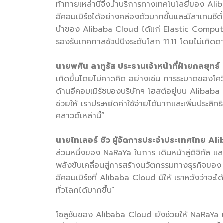
ท้าทายเหล่านี้จึงนำบริการทางเทคโนโลยีของ Ali
อีคอมเมิร์ซได้อย่างคล่องตัวมากขึ้นและมีลาเทนซีต่
นำของ Alibaba Cloud ได้แก่ Elastic Compute S
รองรับเทศกาลช้อปปิงระดับโลก 11.11 โดยไม่เกิดดา
นายพศิน ลาทูรัส ประธานเจ้าหน้าที่ฝ่ายกลยุทธ์
เกิดขึ้นโดยไม่คาดคิด อย่างเช่น การระบาดของโควิ
ด้านอีคอมเมิร์ซของบริษัทฯ โฮสต์อยู่บน Alibaba
ช่วยให้ เราประหยัดค่าใช้จ่ายได้มากและเพิ่มประ
คลาวด์เหล่านี้”
นายไทเลอร์ ชิว ผู้จัดการประจำประเทศไทย A
ส่วนหนึ่งของ NaRaYa ในการ เดินหน้าสู่ดิจิทัล แล
พลังขับเคลื่อนสู่การสร้างนวัตกรรมทางธุรกิจข
อีคอมเมิร์ซที่ Alibaba Cloud มีให้ เราหวังว่าจะ
ทั่วโลกได้มากขึ้น”
โซลูชันของ Alibaba Cloud ยังช่วยให้ NaRaYa เ