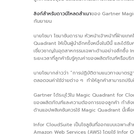
ลิงก์สำหรับดาวน์โหลดสำเนา
ของ Gartner Magic 
กันยายน
นายโซมา โซมาซันดาราม หัวหน้าเจ้าหน้าที่ฝ่ายเทค
Quadrant ให้เป็นผู้นำอีกครั้งหนึ่งในปีนี้ และไ
เชี่ยวชาญในอุตสาหกรรมเฉพาะด้านอย่างลึกซึ้ง In
ระยะเวลาที่ลูกค้ารับรู้คุณค่าของผลิตภัณฑ์หรือบริ
นายโซมากล่าวว่า “การปฏิบัติตามแนวทางมาตรฐานท
ตลอดจนค่าใช้จ่ายต่าง ๆ ทำให้ลูกค้าสามารถปรับใช
Gartner ได้ระบุไว้ใน Magic Quadrant for Clou
ของผลิตภัณฑ์และความต้องการของลูกค้า กำลังปรับ
ด้านแอปพลิเคชันควรใช้ Magic Quadrant นี้เพื่
Infor CloudSuite เป็นโซลูชันที่ออกแบบเฉพาะส
Amazon Web Services (AWS) โดยใช้ Infor OS ซ