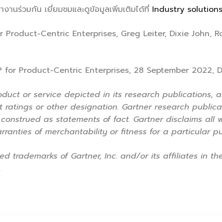
านร่วมกัน เยี่ยมชมและดูข้อมูลเพิ่มเติมได้ที่
Industry solution
 Product-Centric Enterprises, Greg Leiter, Dixie John, 
RP for Product-Centric Enterprises, 28 September 2022, Di
duct or service depicted in its research publications, 
 ratings or other designation. Gartner research publicat
onstrued as statements of fact. Gartner disclaims all w
rranties of merchantability or fitness for a particular p
 trademarks of Gartner, Inc. and/or its affiliates in th
.