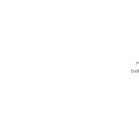
P
bel