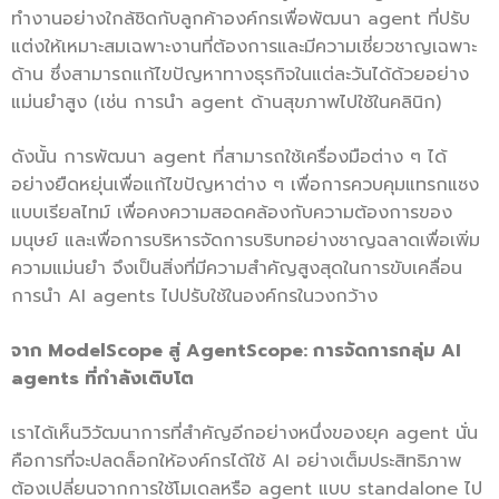
ทำงานอย่างใกล้ชิดกับลูกค้าองค์กรเพื่อพัฒนา agent ที่ปรับ
แต่งให้เหมาะสมเฉพาะงานที่ต้องการและมีความเชี่ยวชาญเฉพาะ
ด้าน ซึ่งสามารถแก้ไขปัญหาทางธุรกิจในแต่ละวันได้ด้วยอย่าง
แม่นยำสูง (เช่น การนำ agent ด้านสุขภาพไปใช้ในคลินิก)
ดังนั้น การพัฒนา agent ที่สามารถใช้เครื่องมือต่าง ๆ ได้
อย่างยืดหยุ่นเพื่อแก้ไขปัญหาต่าง ๆ เพื่อการควบคุมแทรกแซง
แบบเรียลไทม์ เพื่อคงความสอดคล้องกับความต้องการของ
มนุษย์ และเพื่อการบริหารจัดการบริบทอย่างชาญฉลาดเพื่อเพิ่ม
ความแม่นยำ จึงเป็นสิ่งที่มีความสำคัญสูงสุดในการขับเคลื่อน
การนำ AI agents ไปปรับใช้ในองค์กรในวงกว้าง
จาก
ModelScope
สู่
AgentScope:
การจัดการกลุ่ม
AI
agents
ที่กำลังเติบโต
เราได้เห็นวิวัฒนาการที่สำคัญอีกอย่างหนึ่งของยุค agent นั่น
คือการที่จะปลดล็อกให้องค์กรได้ใช้ AI อย่างเต็มประสิทธิภาพ
ต้องเปลี่ยนจากการใช้โมเดลหรือ agent แบบ standalone ไป