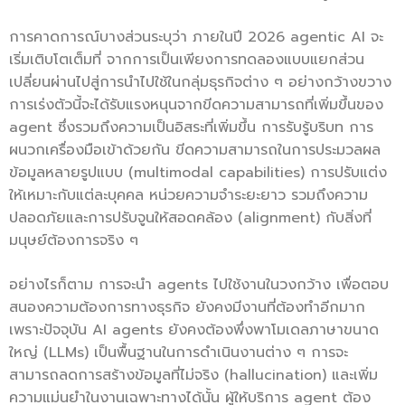
การคาดการณ์บางส่วนระบุว่า ภายในปี 2026 agentic AI จะ
เริ่มเติบโตเต็มที่ จากการเป็นเพียงการทดลองแบบแยกส่วน
เปลี่ยนผ่านไปสู่การนำไปใช้ในกลุ่มธุรกิจต่าง ๆ อย่างกว้างขวาง
การเร่งตัวนี้จะได้รับแรงหนุนจากขีดความสามารถที่เพิ่มขึ้นของ
agent ซึ่งรวมถึงความเป็นอิสระที่เพิ่มขึ้น การรับรู้บริบท การ
ผนวกเครื่องมือเข้าด้วยกัน ขีดความสามารถในการประมวลผล
ข้อมูลหลายรูปแบบ (multimodal capabilities) การปรับแต่ง
ให้เหมาะกับแต่ละบุคคล หน่วยความจำระยะยาว รวมถึงความ
ปลอดภัยและการปรับจูนให้สอดคล้อง (alignment) กับสิ่งที่
มนุษย์ต้องการจริง ๆ
อย่างไรก็ตาม การจะนำ agents ไปใช้งานในวงกว้าง เพื่อตอบ
สนองความต้องการทางธุรกิจ ยังคงมีงานที่ต้องทำอีกมาก
เพราะปัจจุบัน AI agents ยังคงต้องพึ่งพาโมเดลภาษาขนาด
ใหญ่ (LLMs) เป็นพื้นฐานในการดำเนินงานต่าง ๆ การจะ
สามารถลดการสร้างข้อมูลที่ไม่จริง (hallucination) และเพิ่ม
ความแม่นยำในงานเฉพาะทางได้นั้น ผู้ให้บริการ agent ต้อง