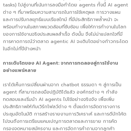
tasks) ไปสู่งานที่เน้นการลงมือทำโดย agents ทั้งนี้ AI agent
ต่าง ๆ ที่มาพร้อมความสามารถในการใช้เหตุผล การวางแผน
และการปรับกลยุทธ์แบบเรียลไทม์ ที่มีประสิทธิภาพล้ำหน้า จะ
พร้อมทำงานในสภาพแวดล้อมที่ซับซ้อน เพื่อให้การทำงานในโลก
ของการใช้งานจริงประสบผลสำเร็จ ดังนั้น จึงไม่น่าแปลกใจที่มี
การคาดการณ์ว่าตลาด agentic AI จะเติบโตอย่างก้าวกระโดด
ในอีกไม่กี่ปีข้างหน้า
การเติบโตของ
AI Agent:
จากการทดลองสู่การใช้งาน
อย่างแพร่หลาย
เราได้เห็นการเปลี่ยนผ่านจาก chatbot ธรรมดา ๆ สู่การเป็น
agent ที่สามารถลงมือปฏิบัติได้แล้ว องค์กรต่าง ๆ กำลัง
ทดสอบและเริ่มนำ AI agents ไปใช้อย่างจริงจัง เพื่อเพิ่ม
ประสิทธิภาพให้กับเวิร์กโฟลว์ต่าง ๆ ตั้งแต่การจัดตารางการ
ประชุมอัตโนมัติ การสร้างรายงานการวิเคราะห์ และการดีบักโค้ด
ไปจนถึงการเตรียมแคมเปญการตลาดและการขาย การคัด
กรองจดหมายสมัครงาน และการจัดการคำถามจากลูกค้า