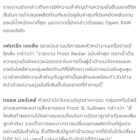
รายงานยังกล่าวถึงการให้ความสำคัญด้านความยั่งยืนของอีริค
สันในการนำเสนอผลิตภัณฑ์และโซลูชันล่าสุดที่ประหยัดพลังงาน
และมีน้ำหนักเบาที่สุด นอกจากนี้ยังกล่าวถึงแผน Open RAN
ของบริษัท
เฟรดริก เจดลิง
รองประธานบริหารและหัวหน้างานเครือข่ายอี
ริคสัน กล่าวว่า “รายงาน Frost Radar ฉบับล่าสุด ตอกย้ำถึง
ความมุ่งมั่นอันแน่วแน่ของเราในการเป็นผู้นำด้านนวัตกรรมและ
เทคโนโลยีผ่านกลุ่มผลิตภัณฑ์ที่มีศักยภาพในการแข่งขันสูงสุด
เรายังคงให้ความสำคัญกับลูกค้าเป็นหลักและพร้อมก้าวไปข้าง
หน้าด้วยความมุ่งมั่นที่เพิ่มขึ้นในตลาดที่ท้าทายนี้”
ทรอย มอร์เลย์
หัวหน้านักวิเคราะห์อุตสาหกรรม กลุ่มเทคโนโลยี
สารสนเทศและการสื่อสารของ Frost & Sullivan กล่าวว่า “อี
ริคสันทำผลงานได้อย่างยอดเยี่ยมในการรักษาลูกค้าเดิมและเพิ่ม
ลูกค้าใหม่ รวมถึงการชนะจากการเปลี่ยนแทนผลิตภัณฑ์คู่แข่ง
อย่างมีนัยสำคัญ ซึ่งอีริคสันมีลูกค้าจำนวนมากที่ยังไม่ได้เปลี่ยน
ไปใช้ 5G ณ เวลานี้ แต่จะเปลี่ยนในอีกไม่กี่ปีข้างหน้า”