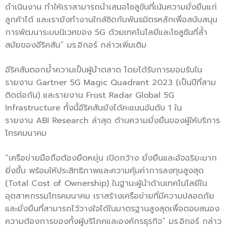
ดำเนินงาน ทำให้เราสามารถนำเสนอโซลูชันที่เน้นความยั่งยืนแก่
ลูกค้าได้ และเรายังทำงานใกล้ชิดกับพันธมิตรหลักเพื่อสนับสนุน
การพัฒนาระบบนิเวศของ 5G ด้วยเทคโนโลยีและโซลูชันที่ล้ำ
สมัยของอีริคสัน” มร.อิกอร์ กล่าวเพิ่มเติม
อีริคสันตอกย้ำความเป็นผู้นำตลาด โดยได้รับการยอมรับใน
รายงาน Gartner 5G Magic Quadrant 2023 (เป็นปีที่สาม
ติดต่อกัน) และรายงาน Frost Radar Global 5G
Infrastructure ทั้งนี้อีริคสันยังได้คะแนนอันดับ 1 ใน
รายงาน ABI Research ล่าสุด ด้านความยั่งยืนของผู้ให้บริการ
โทรคมนาคม
“เครือข่ายมือถือต้องยืดหยุ่น เปิดกว้าง ยั่งยืนและอัจฉริยะมาก
ยิ่งขึ้น พร้อมให้ประสิทธิภาพและความคุ้มค่าการลงทุนสูงสุด
(Total Cost of Ownership) ในฐานะผู้นำด้านเทคโนโลยีใน
อุตสาหกรรมโทรคมนาคม เราสร้างเครือข่ายที่มีความปลอดภัย
และยั่งยืนที่สามารถไว้วางใจได้ในมาตรฐานสูงสุดเพื่อตอบสนอง
ความต้องการของทั้งผู้บริโภคและองค์กรธุรกิจ” มร.อิกอร์ กล่าว