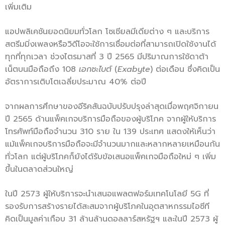
เพิ่มเติม
แอปพลิเคชันยอดนิยมทั่วโลก โซเชียลมีเดียต่าง ๆ และบริการ
สตรีมมิ่งเพลงหรือวิดีโอจะใช้การเชื่อมต่อที่สามารถเปิดใช้งานได้
ทุกที่ทุกเวลา ช่วงไตรมาสที่ 3 ปี 2565 มีปริมาณการใช้ดาต้า
เน็ตบนมือถือถึง 108
เอกซะไบต์
(
Exabyte
) ต่อเดือน ซึ่งคิดเป็น
อัตราการเติบโตเฉลี่ยประมาณ 40% ต่อปี
จากผลการศึกษาของอีริคสันฉบับปรับปรุงล่าสุดเมื่อพฤศจิกายน
ปี 2565 ด้านแพ็คเกจบริการมือถือของผู้บริโภค จากผู้ให้บริการ
โทรศัพท์มือถือจำนวน 310 ราย ใน 139 ประเทศ แสดงให้เห็นว่า
แม้แพ็คเกจบริการมือถือจะมีจำนวนมากและหลากหลายเหมือนกัน
ทั่วโลก แต่ผู้บริโภคก็ยังได้รับข้อเสนอแพ็คเกจมือถือใหม่ ๆ เพิ่ม
ขึ้นในตลาดส่วนใหญ่
ในปี 2573 ผู้ให้บริการจะนำเสนอแพลตฟอร์มเทคโนโลยี 5G ที่
รองรับการสร้างรายได้สะสมจากผู้บริโภคในอุตสาหกรรมไอซีที
คิดเป็นมูลค่าเกือบ 31 ล้านล้านดอลลาร์สหรัฐฯ และในปี 2573 ผู้