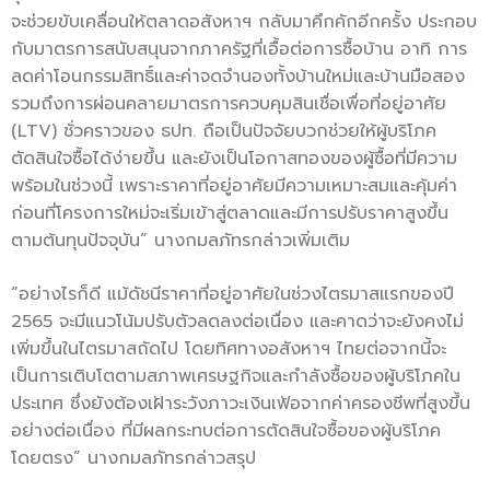
จะช่วยขับเคลื่อนให้ตลาดอสังหาฯ กลับมาคึกคักอีกครั้ง ประกอบ
กับมาตรการสนับสนุนจากภาครัฐที่เอื้อต่อการซื้อบ้าน อาทิ การ
ลดค่าโอนกรรมสิทธิ์และค่าจดจำนองทั้งบ้านใหม่และบ้านมือสอง
รวมถึงการผ่อนคลายมาตรการควบคุมสินเชื่อเพื่อที่อยู่อาศัย
(LTV) ชั่วคราวของ ธปท. ถือเป็นปัจจัยบวกช่วยให้ผู้บริโภค
ตัดสินใจซื้อได้ง่ายขึ้น และยังเป็นโอกาสทองของผู้ซื้อที่มีความ
พร้อมในช่วงนี้ เพราะราคาที่อยู่อาศัยมีความเหมาะสมและคุ้มค่า
ก่อนที่โครงการใหม่จะเริ่มเข้าสู่ตลาดและมีการปรับราคาสูงขึ้น
ตามต้นทุนปัจจุบัน” นางกมลภัทรกล่าวเพิ่มเติม
“อย่างไรก็ดี แม้ดัชนีราคาที่อยู่อาศัยในช่วงไตรมาสแรกของปี
2565 จะมีแนวโน้มปรับตัวลดลงต่อเนื่อง และคาดว่าจะยังคงไม่
เพิ่มขึ้นในไตรมาสถัดไป โดยทิศทางอสังหาฯ ไทยต่อจากนี้จะ
เป็นการเติบโตตามสภาพเศรษฐกิจและกำลังซื้อของผู้บริโภคใน
ประเทศ ซึ่งยังต้องเฝ้าระวังภาวะเงินเฟ้อจากค่าครองชีพที่สูงขึ้น
อย่างต่อเนื่อง ที่มีผลกระทบต่อการตัดสินใจซื้อของผู้บริโภค
โดยตรง” นางกมลภัทรกล่าวสรุป