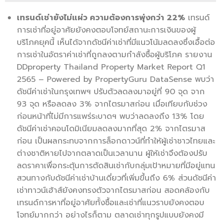
เทรนด์เช่ายังไม่แผ่ว ความต้องการพุ่งกว่า
22%
เทรนด์
การเช่าที่อยู่อาศัยยังคงตอบโจทย์สถานะการเงินของผู้
บริโภคยุคนี้ เห็นได้จากดัชนีค่าเช่าที่มีแนวโน้มลดลงซึ่งเอื้อต่อ
การเช่าในอัตราค่าเช่าที่ถูกลงตามกำลังซื้อผู้บริโภค รายงาน
DDproperty Thailand Property Market Report Q1
2565 – Powered by PropertyGuru DataSense พบว่า
ดัชนีค่าเช่าในกรุงเทพฯ ปรับตัวลดลงมาอยู่ที่ 90 จุด จาก
93 จุด หรือลดลง 3% จากไตรมาสก่อน เมื่อเทียบกับช่วง
ก่อนหน้าที่ไม่มีการแพร่ระบาดฯ พบว่าลดลงถึง 13% โดย
ดัชนีค่าเช่าคอนโดมิเนียมลดลงมากที่สุด 2% จากไตรมาส
ก่อน เป็นผลกระทบจากการล็อกดาวน์ที่ทำให้ผู้เช่าชาวไทยและ
ต่างชาติหายไปจากตลาดเป็นเวลานาน ผู้ให้เช่าจึงต้องปรับ
ลดราคาเพื่อกระตุ้นการตัดสินเช่ากับกลุ่มเป้าหมายที่มีอยู่แทน
สวนทางกับดัชนีค่าเช่าบ้านเดี่ยวที่เพิ่มขึ้นถึง 6% ส่วนดัชนีค่า
เช่าทาวน์เฮ้าส์ยังคงทรงตัวจากไตรมาสก่อน สอดคล้องกับ
เทรนด์การหาที่อยู่อาศัยทั้งซื้อและเช่าที่แนวราบยังคงตอบ
โจทย์มากกว่า อย่างไรก็ตาม ตลาดเช่าทุกรูปแบบยังคงมี