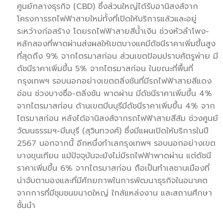
ศูนย์กลางธุรกิจ (CBD) ซึ่งส่วนใหญ่ได้รับอานิสงส์จาก
โครงการรถไฟฟ้าสายใหม่ทั้งที่เปิดให้บริการแล้วและอยู่
ระหว่างก่อสร้าง โดยรถไฟฟ้าสายสีน้ำเงิน ช่วงหัวลำโพง-
หลักสองที่พาดผ่านส่งผลให้เขตบางแคมีดัชนีราคาเพิ่มขึ้นสูง
ที่สุดถึง 9% จากไตรมาสก่อน ส่วนเขตป้อมปราบศัตรูพ่าย มี
ดัชนีราคาเพิ่มขึ้น 5% จากไตรมาสก่อน ในขณะที่พื้นที่
กรุงเทพฯ รอบนอกอย่างเขตตลิ่งชันที่มีรถไฟฟ้าสายสีแดง
อ่อน ช่วงบางซื่อ-ตลิ่งชัน พาดผ่าน มีดัชนีราคาเพิ่มขึ้น 4%
จากไตรมาสก่อน ด้านเขตมีนบุรีมีดัชนีราคาเพิ่มขึ้น 4% จาก
ไตรมาสก่อน หลังได้อานิสงส์จากรถไฟฟ้าสายสีส้ม ช่วงศูนย์
วัฒนธรรมฯ-มีนบุรี (สุวินทวงศ์) ซึ่งมีแผนเปิดให้บริการในปี
2567 นอกจากนี้ อีกหนึ่งทำเลกรุงเทพฯ รอบนอกอย่างเขต
บางขุนเทียน แม้ปัจจุบันจะยังไม่มีรถไฟฟ้าพาดผ่าน แต่ดัชนี
ราคาเพิ่มขึ้น 6% จากไตรมาสก่อน ถือเป็นทำเลชานเมืองที่
น่าจับตามองและที่มีศักยภาพในการพัฒนาธุรกิจในอนาคต
จากการที่มีชุมชนขนาดใหญ่ ใกล้แหล่งงาน และสถานศึกษา
ชั้นนำ