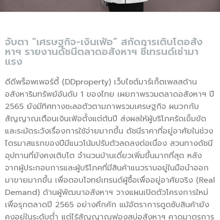
จับตา “เศรษฐกิจ-เงินเฟ้อ” สกัดการเติบโตอสัง
หาฯ รายงานดัชนีตลาดอสังหาฯ ชี้เทรนด์เช่ามา
แรง
ดีดีพร็อพเพอร์ตี้ (DDproperty) เว็บไซต์มาร์เก็ตเพลสด้าน
อสังหาริมทรัพย์อันดับ 1 ของไทย เผยภาพรวมตลาดอสังหาฯ ปี
2565 ยังมีทิศทางชะลอตัวตามภาพรวมเศรษฐกิจ ผนวกกับ
สัญญาณเตือนเงินเฟ้อตั้งแต่ต้นปี ส่งผลให้ผู้บริโภครัดเข็มขัด
และระมัดระวังเรื่องการใช้จ่ายมากขึ้น ดัชนีราคาที่อยู่อาศัยในช่วง
ไตรมาสแรกของปีมีแนวโน้มปรับตัวลดลงต่อเนื่อง สวนทางดัชนี
อุปทานที่ยังคงเติบโต จำนวนบ้านเดี่ยวเพิ่มขึ้นมากที่สุด หลัง
จากผู้ประกอบการและผู้บริโภคที่มีสินค้าแนวราบอยู่ในมือนำออก
มาขายมากขึ้น เพื่อตอบโจทย์เทรนด์ผู้ซื้อเพื่ออยู่อาศัยจริง (Real
Demand) ด้านผู้พัฒนาอสังหาฯ วางแผนเปิดตัวโครงการใหม่
เพื่อรุกตลาดปี 2565 อย่างคึกคัก แม้อัตราการดูดซับสินค้ายัง
คงอยู่ในระดับต่ำ แต่ไร้สัญญาณฟองสบู่อสังหาฯ คาดมาตรการ