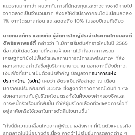
แนวราบมากกว่า ผนวกกับการที่นักลงทุนและชาวต่างชาติหายไป
จากตลาดเป็นจำนวนมาก ส่งผลให้ดัชนีราคาคอนโดมิเนียมลดลง
1% จากไตรมาสก่อน และลดลงถึง 10% ในรอบปีเลยทีเดียว
นางกมลภัทร แสวงกิจ ผู้จัดการใหญ่ประจำประเทศไทยของดี
ดีพร็อพเพอร์ตี้
กล่าวว่า “แม้การเริ่มต้นศักราชใหม่ในปี 2565
นี้อาจไม่ได้สดใสตามที่หลายฝ่ายคาดไว้ ทั้งจากภาพรวม
เศรษฐกิจที่ยังไม่ฟื้นตัวและสถานการณ์การแพร่ระบาดฯ ที่ส่ง
ผลกระทบต่อกำลังซื้อผู้บริโภคมายาวนาน นอกจากนี้ยังมีภาวะ
เงินเฟ้อที่เข้ามาเป็นตัวแปรสำคัญ ข้อมูลจาก
ธนาคารแห่ง
ประเทศไทย (ธปท.)
เผยว่า อัตราเงินเฟ้อล่าสุด ณ เดือน
มกราคมปรับเพิ่มมาที่ 3.23% ซึ่งสูงกว่าคาดการณ์เดิมที่ 1.7%
ส่งผลกระทบกับผู้บริโภคโดยตรงทั้งในฝั่งของค่าครองชีพและ
ภาระหนี้ครัวเรือนที่เพิ่มขึ้น ทำให้ผู้บริโภคเลือกที่จะชะลอการซื้อที่
อยู่อาศัยหรือใช้เวลาในการตัดสินใจนานขึ้น”
“ทั้งนี้มีความเคลื่อนไหวจากผู้พัฒนาอสังหาฯ ที่เปิดตัวแผนธุรกิจ
รุกตลาดในปีนี้อย่างต่อเนื่อง คาดว่าโปรโมชั่นการตลาดต่าง ๆ