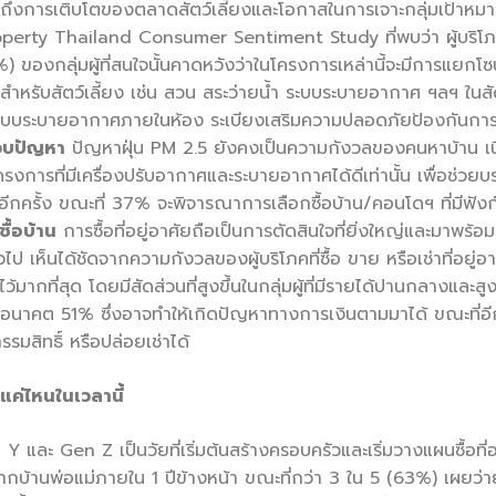
ถึงการเติบโตของตลาดสัตว์เลี้ยงและโอกาสในการเจาะกลุ่มเป้าหมายน
rty Thailand Consumer Sentiment Study ที่พบว่า ผู้บริโภคก
ของกลุ่มผู้ที่สนใจนั้นคาดหวังว่าในโครงการเหล่านี้จะมีการแยกโซนระ
รับสัตว์เลี้ยง เช่น สวน สระว่ายน้ำ ระบบระบายอากาศ ฯลฯ ในสัดส
อมระบบระบายอากาศภายในห้อง ระเบียงเสริมความปลอดภัยป้องกันกา
ยจบปัญหา
ปัญหาฝุ่น PM 2.5 ยังคงเป็นความกังวลของคนหาบ้าน เนื่
ครงการที่มีเครื่องปรับอากาศและระบายอากาศได้ดีเท่านั้น เพื่อช
ยงอีกครั้ง ขณะที่ 37% จะพิจารณาการเลือกซื้อบ้าน/คอนโดฯ ที่มีฟังก์
ื้อบ้าน
การซื้อที่อยู่อาศัยถือเป็นการตัดสินใจที่ยิ่งใหญ่และมาพร้อ
วไป เห็นได้ชัดจากความกังวลของผู้บริโภคที่ซื้อ ขาย หรือเช่าที่อยู่
ว้มากที่สุด โดยมีสัดส่วนที่สูงขึ้นในกลุ่มผู้ที่มีรายได้ปานกลางแ
ในอนาคต 51% ซึ่งอาจทำให้เกิดปัญหาทางการเงินตามมาได้ ขณะที่อีก
มสิทธิ์ หรือปล่อยเช่าได้
แค่ไหนในเวลานี้
n Y และ Gen Z เป็นวัยที่เริ่มต้นสร้างครอบครัวและเริ่มวางแผนซื้อ
กจากบ้านพ่อแม่ภายใน 1 ปีข้างหน้า ขณะที่กว่า 3 ใน 5 (63%) เผยว่าย