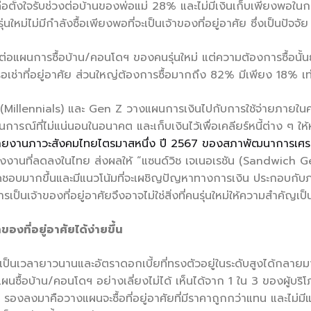
ั้งใจรับช่วงต่อบ้านของพ่อแม่ 28% และไม่มีเงินเก็บเพียงพอในการซ
นใหม่ไม่มีกำลังซื้อเพียงพอที่จะเป็นเจ้าของที่อยู่อาศัย ซึ่งเป็นปัจ
ผนการซื้อบ้าน/คอนโดฯ ของคนรุ่นใหม่ แต่ความต้องการซื้อนั้นยัง
ช่าที่อยู่อาศัย ส่วนใหญ่ต้องการซื้อมากถึง 82% มีเพียง 18% เท่า
นเนียล (Millennials) และ Gen Z วางแผนการเงินไปกับการใช้จ่ายภา
การณ์ที่ไม่แน่นอนในอนาคต และเก็บเงินไว้เพื่อเคลียร์หนี้ต่าง ๆ 
ายงานภาวะสังคมไทยไตรมาสหนึ่ง ปี 2567 ของสภาพัฒนาการเศรษฐ
รงงานที่ลดลงในไทย ส่งผลให้ “แซนด์วิช เจเนอเรชัน (Sandwich Gen
ผิดชอบมากขึ้นและมีแนวโน้มที่จะเผชิญปัญหาทางการเงิน ประกอบกับ
รเป็นเจ้าของที่อยู่อาศัยจึงอาจไม่ใช่สิ่งที่คนรุ่นใหม่ให้ความสำคัญเป
องที่อยู่อาศัยได้ง่ายขึ้น
วเป็นเวลายาวนานและอัตราดอกเบี้ยที่ทรงตัวอยู่ในระดับสูงได้กลาย
แผนซื้อบ้าน/คอนโดฯ อย่างเลี่ยงไม่ได้ เห็นได้จาก 1 ใน 3 ของผู้บร
องลงมาคือวางแผนจะซื้อที่อยู่อาศัยที่มีราคาถูกกว่าแทน และไม่มีแผ