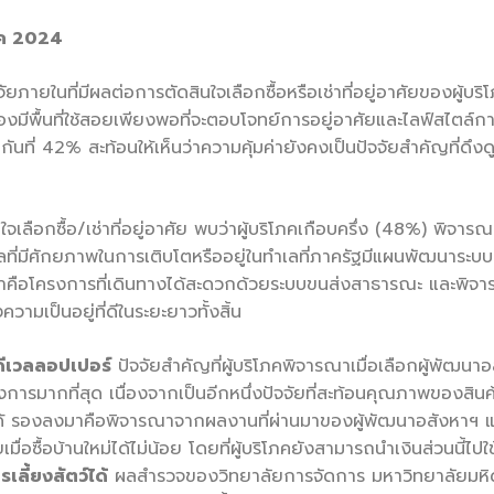
ุค
2024
ัยภายในที่มีผลต่อการตัดสินใจเลือกซื้อหรือเช่าที่อยู่อาศัยของผู้
องมีพื้นที่ใช้สอยเพียงพอที่จะตอบโจทย์การอยู่อาศัยและไลฟ์สไตล์
่ยกันที่ 42% สะท้อนให้เห็นว่าความคุ้มค่ายังคงเป็นปัจจัยสำคัญที่ดึ
เลือกซื้อ/เช่าที่อยู่อาศัย พบว่าผู้บริโภคเกือบครึ่ง (48%) พิจ
ำเลที่มีศักยภาพในการเติบโตหรืออยู่ในทำเลที่ภาครัฐมีแผนพัฒนาร
งลงมาคือโครงการที่เดินทางได้สะดวกด้วยระบบขนส่งสาธารณะ และ
ความเป็นอยู่ที่ดีในระยะยาวทั้งสิ้น
กดีเวลลอปเปอร์
ปัจจัยสำคัญที่ผู้บริโภคพิจารณาเมื่อเลือกผู้พัฒนาอ
กที่สุด เนื่องจากเป็นอีกหนึ่งปัจจัยที่สะท้อนคุณภาพของสินค้
้ รองลงมาคือพิจารณาจากผลงานที่ผ่านมาของผู้พัฒนาอสังหาฯ แล
ยเมื่อซื้อบ้านใหม่ได้ไม่น้อย โดยที่ผู้บริโภคยังสามารถนำเงินส่วนนี้ไป
ลี้ยงสัตว์ได้
ผลสำรวจของวิทยาลัยการจัดการ มหาวิทยาลัยมหิดล