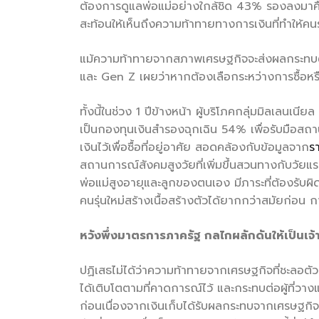
ต้องการดูแลพ่อแม่อย่างใกล้ชิด 43% รองลงมาคือต
สะท้อนให้เห็นถึงความท้าทายทางการเงินที่ทำให้คนรุ่
แม้ความท้าทายจากสภาพเศรษฐกิจจะส่งผลกระทบต่อแ
และ Gen Z เผยว่าหากต้องเลือกระหว่างการซื้อหรือเ
ทั้งนี้ในช่วง 1 ปีข้างหน้า ผู้บริโภคกลุ่มมิลเล
เป็นกองทุนเงินสำรองฉุกเฉิน 54% เพื่อรับมือสถาน
เงินไว้เพื่อซื้อที่อยู่อาศัย สอดคล้องกับข้อมูลจาก
ร
สถานการณ์สังคมสูงวัยที่เพิ่มขึ้นสวนทางกับวัยแ
พ่อแม่สูงอายุและลูกของตนเอง มีภาระที่ต้องรับ
คนรุ่นใหม่สร้างเนื้อสร้างตัวได้ยากกว่าสมัยก่อน กา
หวังพึ่งมาตรการภาครัฐ กลไกผลักดันให้เป็นเจ้าข
ปฏิเสธไม่ได้ว่าความท้าทายจากเศรษฐกิจที่ชะลอตั
ได้เติบโตตามที่คาดการณ์ไว้ และกระทบต่อผู้ที่วาง
ก่อนเนื่องจากเงินเก็บได้รับผลกระทบจากเศรษฐกิจ ร