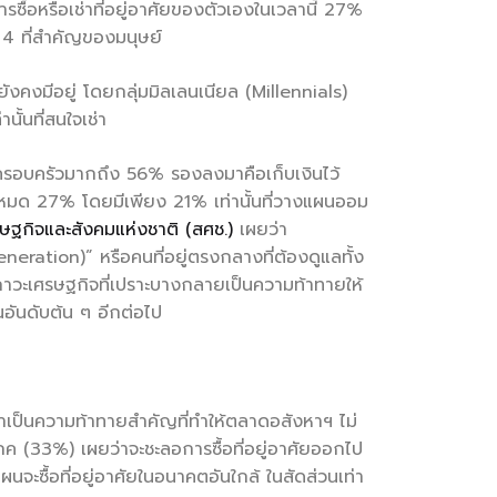
ื้อหรือเช่าที่อยู่อาศัยของตัวเองในเวลานี้ 27%
จัย 4 ที่สำคัญของมนุษย์
คงมีอยู่ โดยกลุ่มมิลเลนเนียล (Millennials)
นั้นที่สนใจเช่า
ยในครอบครัวมากถึง 56% รองลงมาคือเก็บเงินไว้
ให้หมด 27% โดยมีเพียง 21% เท่านั้นที่วางแผนออม
กิจและสังคมแห่งชาติ (สศช.)
เผยว่า
eration)” หรือคนที่อยู่ตรงกลางที่ต้องดูแลทั้ง
ภาวะเศรษฐกิจที่เปราะบางกลายเป็นความท้าทายให้
็นอันดับต้น ๆ อีกต่อไป
มาเป็นความท้าทายสำคัญที่ทำให้ตลาดอสังหาฯ ไม่
ิโภค (33%) เผยว่าจะชะลอการซื้อที่อยู่อาศัยออกไป
นจะซื้อที่อยู่อาศัยในอนาคตอันใกล้ ในสัดส่วนเท่า