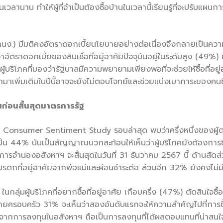
นาน ทำให้ผู้ที่จำเป็นต้องซื้อบ้านในเวลานี้เรียนรู้ที่จะปรับแผนการ
.) มีมติคงอัตราดอกเบี้ยนโยบายอย่างต่อเนื่องจึงกลายเป็นความท
อัตราดอกเบี้ยของสินเชื่อที่อยู่อาศัยปัจจุบันอยู่ในระดับสูง (49%)
บริโภคที่มองว่ารัฐบาลมีความพยายามเพียงพอที่จะช่วยให้ซื้อที่อยู่
กมาเพิ่มเติมในปีนี้อาจจะยังไม่ตอบโจทย์และช่วยแบ่งเบาภาระของคนซื
้นก่อนสิ้นสุดมาตรการรัฐ
nsumer Sentiment Study รอบล่าสุด พบว่าครึ่งหนึ่งของผู้ตอ
่เป็น 44% นับเป็นสัญญาณบวกสะท้อนให้เห็นว่าผู้บริโภคยังต้องการซ
ำนองอสังหาฯ จะสิ้นสุดในวันที่ 31 ธันวาคม 2567 นี้ ด้านสัดส่วนข
ดกที่อยู่อาศัยจากพ่อแม่และผ่อนชำระต่อ ส่วนอีก 32% ยังคงไม่มีกา
ในกลุ่มผู้บริโภคที่อยากซื้อที่อยู่อาศัย เกือบครึ่ง (47%) ตัดสินใจซื
ื่อขยายครอบครัว 31% จะเห็นว่าสองอันดับแรกจะให้ความสำคัญไปที่การซ
ื่องจากการลงทุนในอสังหาฯ ถือเป็นการลงทุนที่ได้ผลตอบแทนที่น่าสน