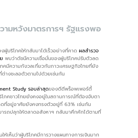
ั้งความหวังมาตรการฯ รัฐแรงพอ
ผู้บริโภคให้กลับมาได้เร็วอย่างที่คาด
ผลสำรวจ
ทย
พบว่าดัชนีความเชื่อมั่นของผู้บริโภคปรับตัวลด
ริโภคมีความกังวลเกี่ยวกับภาวะเศรษฐกิจไทยที่ยัง
ี่ต่างชะลอตัวตามไปด้วยเช่นกัน
iment Study รอบล่าสุด
ของดีดีพร็อพเพอร์ตี้
ริโภคชาวไทยยังคงอยู่ในสถานการณ์ที่ต้องจับตา
ี่อยู่อาศัยยังคงทรงตัวอยู่ที่ 63% เช่นกัน
ามารถปลุกให้ตลาดอสังหาฯ กลับมาคึกคักได้ตามที่
้อนให้เห็นว่าผู้บริโภคมีการวางแผนทางการเงินมาก