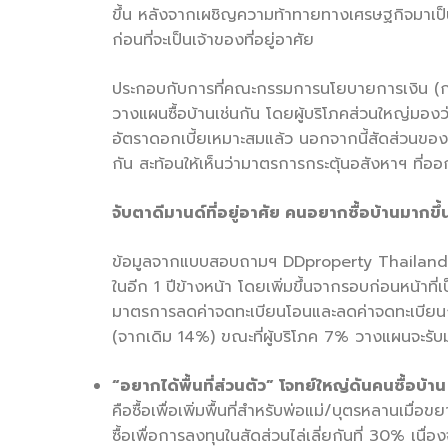
ขึ้น หลังจากเผชิญความท้าทายทางเศรษฐกิจมาเป็นเวลา
ก่อนที่จะเป็นเจ้าของที่อยู่อาศัย
ประกอบกับการที่คณะกรรมการนโยบายการเงิน (กนง
วางแผนซื้อบ้านเช่นกัน โดยผู้บริโภคส่วนใหญ่มองว่า
อัตราดอกเบี้ยเหมาะสมแล้ว นอกจากนี้สัดส่วนของผู้
กัน สะท้อนให้เห็นว่ามาตรการกระตุ้นอสังหาฯ ที่ออ
จับตาดีมานด์ที่อยู่อาศัย คนอยากซื้อบ้านมากขึ
ข้อมูลจากแบบสอบถามฯ DDproperty Thailand Co
ในอีก 1 ปีข้างหน้า โดยเพิ่มขึ้นจากรอบก่อนหน้าที
มาตรการลดค่าจดทะเบียนโอนและลดค่าจดทะเบียนการจ
(จากเดิม 14%) ขณะที่ผู้บริโภค 7% วางแผนจะรับมร
“
อยากได้พื้นที่ส่วนตัว
”
โจทย์ใหญ่ดันคนซื้อบ้าน
คือซื้อเพื่อเพิ่มพื้นที่สำหรับพ่อแม่/บุตรหลานเม
ซื้อเพื่อการลงทุนในสัดส่วนไล่เลี่ยกันที่ 30% เน