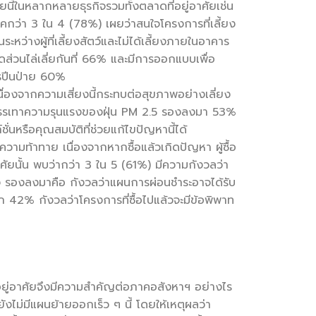
ี้ในหลากหลายธุรกิจรวมทั้งตลาดที่อยู่อาศัยเช่น
ว่า 3 ใน 4 (78%) เผยว่าสนใจโครงการที่เลี้ยง
หว่างผู้ที่เลี้ยงสัตว์และไม่ได้เลี้ยงภายในอาคาร
่วนไล่เลี่ยกันที่ 66% และมีการออกแบบเพื่อ
รปีนป่าย 60%
องจากความเสี่ยงนี้กระทบต่อสุขภาพอย่างเลี่ยง
่วยบรรเทาความรุนแรงของฝุ่น PM 2.5 รองลงมา 53%
ชั่นหรือคุณสมบัติที่ช่วยแก้ไขปัญหานี้ได้
มความท้าทาย เนื่องจากหากซื้อแล้วเกิดปัญหา ผู้ซื้อ
อาศัยนั้น พบว่ากว่า 3 ใน 5 (61%) มีความกังวลว่า
ละสูง รองลงมาคือ กังวลว่าแผนการผ่อนชำระอาจได้รับ
 42% กังวลว่าโครงการที่ซื้อไปแล้วจะมีข้อพิพาท
ที่อยู่อาศัยจึงมีความสำคัญต่อภาคอสังหาฯ อย่างไร
ังไม่มีแผนย้ายออกเร็ว ๆ นี้ โดยให้เหตุผลว่า