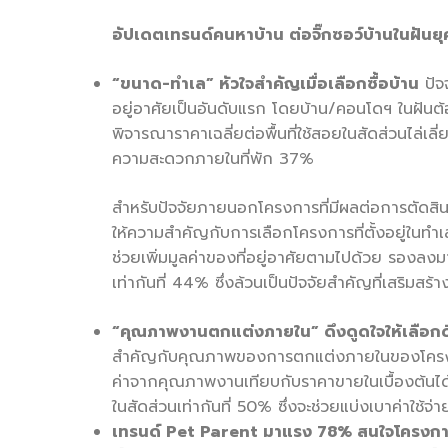
อัปเดตเทรนด์คนหาบ้าน ต่อจิ๊กซอว์บ้านในฝันย
“
ขนาด-ทำเล
”
หัวใจสำคัญเมื่อเลือกซื้อบ้าน
ปัจจ
อยู่อาศัยเป็นอันดับแรก โดยบ้าน/คอนโดฯ ในฝันต้
พิจารณาราคาเฉลี่ยต่อพื้นที่ใช้สอยในสัดส่วนไล่เลี
ความสะดวกภายในที่พัก 37%
สำหรับปัจจัยภายนอกโครงการที่มีผลต่อการตัดสินใจ
ให้ความสำคัญกับการเลือกโครงการที่ตั้งอยู่ในท
ช่วยเพิ่มมูลค่าของที่อยู่อาศัยตามไปด้วย รอ
เท่ากันที่ 44% ซึ่งล้วนเป็นปัจจัยสำคัญที่เสริมสร้าง
“
คุณภาพงานตกแต่งภายใน
”
ดึงดูดใจให้เลือ
สำคัญกับคุณภาพของการตกแต่งภายในของโครงการมา
ค่าจากคุณภาพงานเทียบกับราคาขายในเบื้องต้นได
ในสัดส่วนเท่ากันที่ 50% ซึ่งจะช่วยแบ่งเบาค่าใช้จ่า
เทรนด์
Pet Parent
มาแรง
78%
สนใจโครงการเ