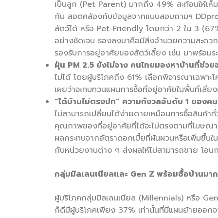
เป็นลูก (Pet Parent) มากถึง 49% สะท้อนให้เห็น
กัน สอดคล้องกับข้อมูลจากแบบสอบถามฯ DDprope
สัตว์ได้ หรือ Pet-Friendly โดยกว่า 2 ใน 3 (67%) 
อย่างชัดเจน รองลงมาคือมีสิ่งอำนวยความสะดวกสำห
รองรับการอยู่อาศัยของสัตว์เลี้ยง เช่น มาพร้
ฝุ่น
PM 2.5
ยังไม่จาง คนไทยมองหาบ้านที่ช่ว
ไม่ได้ โดยผู้บริโภคถึง 61% เลือกพิจารณาเฉพาะโ
เผยว่าจะทบทวนแผนการซื้อที่อยู่อาศัยในพื้นที่เสี่
“
ได้บ้านไม่ตรงปก
”
ความกังวลอันดับ
1
ของคนซ
ไม่สามารถเปลี่ยนได้ง่ายดายเหมือนการซื้อสินค้าทั่
คุณภาพของที่อยู่อาศัยที่ได้จะไม่ตรงตามที่โฆษณาไ
ผลกระทบจากอัตราดอกเบี้ยที่ผันผวนหรือเพิ่มขึ้น
กับหน่วยงานต่าง ๆ ส่งผลให้ไม่สามารถขาย โอนกรร
กลุ่มมิลเลนเนียลและ
Gen Z
พร้อมซื้อบ้านมาก
ผู้บริโภคกลุ่มมิลเลนเนียล (Millennials) หรือ Ge
ก็ดีมีผู้บริโภคเพียง 37% เท่านั้นที่มีแผนย้ายออ