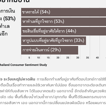
ใจ ระวังเหตุไม่คาดฝัน
การเลือกทำเลที่อยู่อาศัยที่ตอบโจทย์การใช้ช
มถือเป็นเรื่องท้าทายและใช้เวลาค้นหาไม่น้อย ซึ่งนอกจากจะต้องเดิ
มูลค่าให้กับอสังหาฯ ได้ในอนาคตแล้ว นอกจากนี้ อีกข้อสำคัญควรพิจ
ยงใด เช่น พื้นที่เสี่ยงน้ำท่วมซ้ำซาก/อุทกภัย พื้นที่ได้รับผลกระทบจา
ะโครงการอสังหาฯ เอง นอกจากนี้การเปลี่ยนแปลงผังเมือง หรือแผนกา