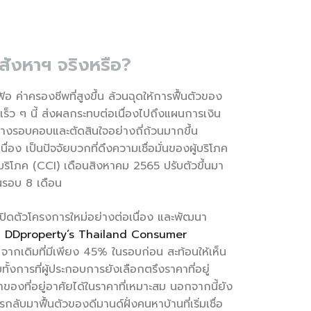
อสังหาฯ จริงหรือ?
 ค่าครองชีพที่สูงขึ้น ล้วนฉุดให้การฟื้นตัวของ
ร็ว ๆ นี้ ส่งผลกระทบต่อเนื่องไปถึงแผนการเงิน
ย่างรอบคอบและตัดสินใจอย่างถี่ถ้วนมากขึ้น
เป็นปัจจัยบวกที่ดึงความเชื่อมั่นของผู้บริโภค
ู้บริโภค (CCI) เดือนสิงหาคม 2565 ปรับตัวขึ้นมา
ดในรอบ 8 เดือน
ิดตัวโครงการใหม่อย่างต่อเนื่อง และพัฒนา
าศัย DDproperty’s Thailand Consumer
% จากเดิมที่มีเพียง 45% ในรอบก่อน สะท้อนให้เห็น
งการที่ผู้ประกอบการยังเลือกตรึงราคาที่อยู่
จ้าของที่อยู่อาศัยได้ในราคาที่เหมาะสม นอกจากนี้ยัง
บมาฟื้นตัวของดีมานด์ฝั่งคนหาบ้านที่เริ่มเชื่อ