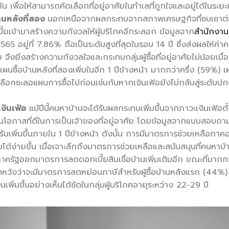
น เพื่อให้สามารถคัดเลือกที่อยู่อาศัยในทำเลที่ถูกใจและอยู่ได้ในระย
้านหลังที่สอง
นอกเหนือจากผลกระทบจากสภาพเศรษฐกิจที่ซบเซาต่อเน
้ยเข้ามาสร้างความกังวลให้ผู้บริโภคอีกระลอก ข้อมูลจาก
สำนักงาน
5 อยู่ที่ 7.86% ถือเป็นระดับสูงที่สุดในรอบ 14 ปี ซึ่งส่งผลให้ค่าคร
้ย จึงยิ่งสร้างความกังวลใจและกระทบกลุ่มผู้ซื้อที่อยู่อาศัยไม่น้อยเ
างแผนซื้อบ้านหลังที่สองเพิ่มในอีก 1 ปีข้างหน้า มากกว่าครึ่ง (59%)
ี่เลือกชะลอแผนการซื้อไปก่อนเช่นกันหากเงินเฟ้อยังไม่กลับสู่ระดับ
เงินเฟ้อ
แม้ปีนี้คนหาบ้านจะได้รับผลกระทบเพิ่มขึ้นจากภาวะเงินเฟ้อ
็นโอกาสที่ดีในการเป็นเจ้าของที่อยู่อาศัย โดยข้อมูลจากแบบสอบถา
ปรับเพิ่มขึ้นภายใน 1 ปีข้างหน้า ดังนั้น การมีมาตรการช่วยเหลือภาค
ศัยได้ง่ายขึ้น เมื่อเจาะลึกถึงมาตรการช่วยเหลือและสนับสนุนที่คน
ภาครัฐออกมาตรการลดดอกเบี้ยสินเชื่อบ้านเพิ่มเติมอีก ขณะที่มากก
วยคาดหวังว่าจะมีมาตรการลดหย่อนภาษีสำหรับผู้ซื้อบ้านหลังแรก (44%) เ
วนเพิ่มขึ้นอย่างเห็นได้ชัดในกลุ่มผู้บริโภคอายุระหว่าง 22-29 ปี