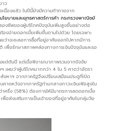
ะยาว
ื่องแล้ว ในปีนี้ยังมีความท้าทายจาก
นโยบายและยุทธศาสตร์การค้า กระทรวงพาณิชย์
องชีพของผู้บริโภคปัจจุบันเพิ่มสูงขึ้นอย่างต่อ
มื่อต้องจ่ายดอกเบี้ยเพิ่มขึ้นตามไปด้วย โดยเฉพาะ
 เผยว่าจะชะลอการซื้อที่อยู่อาศัยออกไปหากมีการ
ปกติ เพื่อรักษาสภาพคล่องทางการเงินปัจจุบันและรอ
ตั้งแต่ต้นปี แต่เมื่อพิจารณาภาพรวมจากปัจจัย
มฯ เผยว่าผู้บริโภคมากกว่า 4 ใน 5 คาดว่าอัตรา
อสังหาฯ จากภาครัฐจึงเปรียบเสมือนประตูที่เปิด
หาบ้านคาดหวังจากภาครัฐท่ามกลางภาวะเงินเฟ้อสูงใน
ว่าครึ่ง (58%) ต้องการให้มีมาตรการลดดอกเบี้ย
พื่อส่งเสริมการเป็นเจ้าของที่อยู่อาศัยในกลุ่มวัย