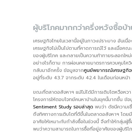
ผู้บริโภคมากกว่าครึ่งหวังซื้อ
เศรษฐกิจไทยในเวลานี้อยู่ในภาวะเปราะบาง อันเนื่อ
เศรษฐกิจไม่เป็นไปตามที่คาดการณ์ไว้ และเมื่อคณะ
ของผู้บริโภค และกลายเป็นความท้าทายระลอกใหม่ของ
อย่างไรก็ตาม การผ่อนคลายมาตรการควบคุมโควิด-19
กลับมาอีกครั้ง ข้อมูลจาก
ศูนย์พยากรณ์เศรษฐกิจ
อยู่ที่ระดับ 43.7 จากระดับ 42.4 ในเดือนก่อนหน้า 
ขณะที่ตลาดอสังหาฯ แม้ไม่ได้มีการเติบโตหวือห
โครงการให้ตอบโจทย์คนหาบ้านในยุคนี้มากขึ้น ข้อ
Sentiment Study รอบล่าสุด
พบว่า ดัชนีความเชื
ถึงทิศทางการเติบโตที่ดีขึ้นในตลาดอสังหาฯ โดยม
อาศัยให้เหมาะกับกำลังซื้อในช่วงนี้ จึงทำให้กลุ่มผ
พบว่าความสามารถในการซื้อที่อยู่อาศัยของผู้บริโ