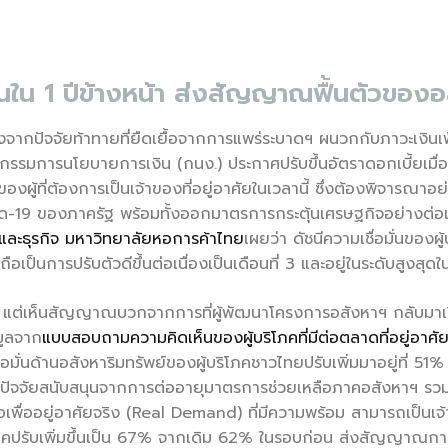
บ้านใน 1 ปีข้างหน้า ส่งสัญญาณฟื้นตัวของ
งจากปัจจัยท้าทายที่ยืดเยื้อจากการแพร่ระบาดฯ ผนวกกับภาวะเงินเฟ้อ
กรรมการนโยบายการเงิน (กนง.) ประกาศปรับขึ้นอัตราดอกเบี้ยเมื่อเ
ผู้ที่ต้องการเป็นเจ้าของที่อยู่อาศัยในเวลานี้ ซึ่งต้องพิจารณาอ
 ของภาครัฐ พร้อมทั้งออกมาตรการกระตุ้นเศรษฐกิจอย่างต่อเนื่อง 
และธุรกิจ มหาวิทยาลัยหอการค้าไทย
เผยว่า ดัชนีความเชื่อมั่นของผ
ถือเป็นการปรับตัวดีขึ้นต่อเนื่องเป็นเดือนที่ 3 และอยู่ในระดับสูงสุ
วา แต่เห็นสัญญาณบวกจากการที่ผู้พัฒนาโครงการอสังหาฯ กลับมาเป
มูลจาก
แบบสอบถามความคิดเห็นของผู้บริโภคที่มีต่อตลาดที่อยู่อ
่อมั่นด้านอสังหาริมทรัพย์ของผู้บริโภคชาวไทยปรับเพิ่มมาอยู่ที่ 51
ีปัจจัยสนับสนุนจากการต่ออายุมาตรการช่วยเหลือภาคอสังหาฯ รวมทั้
ู้ซื้อเพื่ออยู่อาศัยจริง (Real Demand) ที่มีความพร้อม สามารถเป็นเ
ภคปรับเพิ่มขึ้นเป็น 67% จากเดิม 62% ในรอบก่อน ส่งสัญญาณการกลั