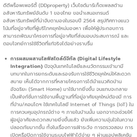
ดีดีพร็อพเพอร์ตี้ (DDproperty) เว็บไซต์มาร์เก็ตเพลสด้าน
อสังหาริมทรัพย์อันดับ 1 ของไทย ขอนำเสนอเทรนด์
อสังหาริมทรัพย์ที่น่าจับตามองในรอบปี 2564 สรุปทิศทางแนว
โน้มที่อยู่อาศัยที่ผู้บริโภคยุคใหม่มองหา เพื่อให้ผู้ประกอบการ
สามารถพัฒนาโครงการที่อยู่อาศัยที่ส่งมอบประสบการณ์ และ
ตอบโจทย์การใช้ชีวิตที่แท้จริงได้อย่างราบรื่น
การผสมผสานไลฟ์สไตล์ดิจิทัล (Digital Lifestyle
Integration)
ปัจจุบันเทคโนโลยีและนวัตกรรมเข้ามามี
บทบาทในการยกระดับและรองรับการใช้ชีวิตยุคใหม่ให้สะดวก
สบาย เห็นได้จากการที่หลายโครงการได้นำแนวคิดบ้าน
อัจฉริยะ (Smart Home) มาใช้มากยิ่งขึ้น จนแทบจะกลาย
เป็นฟังก์ชั่นการใช้งานพื้นฐานที่ที่อยู่อาศัยยุคใหม่ต้องมี การ
ที่บ้าน/คอนโดฯ ใช้เทคโนโลยี Internet of Things (IoT) ใน
การควบคุมอุปกรณ์ต่าง ๆ ภายในบ้านนั้น นอกจากจะช่วยให้
ผู้อยู่อาศัยสะดวกสบายยิ่งขึ้นแล้ว ยังเพิ่มความอุ่นใจในความ
ปลอดภัยมากขึ้น ทั้งในเรื่องการเฝ้าระวัง การตรวจสอบ การ
เปิดหรือปิดการใช้งานระบบไฟฟ้าได้ง่าย ๆ ผ่านแอปพลิเคชัน