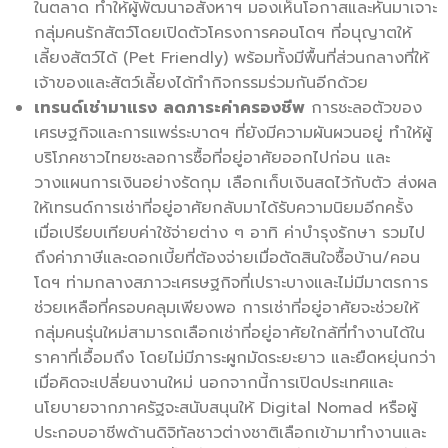
ในตลาด ทำให้ผู้พัฒนาอสังหาฯ มองเห็นโอกาสและหันมาเจาะ
กลุ่มคนรักสัตว์โดยเปิดตัวโครงการคอนโดฯ ที่อนุญาตให้
เลี้ยงสัตว์ได้ (Pet Friendly) พร้อมทั้งมีพื้นที่ส่วนกลางที่ให้
เจ้าของและสัตว์เลี้ยงได้ทำกิจกรรมร่วมกันอีกด้วย
เทรนด์เช่ามาแรง
ลดภาระค่าครองชีพ
การชะลอตัวของ
เศรษฐกิจและการแพร่ระบาดฯ ที่ยังมีความผันผวนอยู่ ทำให้ผู้
บริโภคชาวไทยชะลอการซื้อที่อยู่อาศัยออกไปก่อน และ
วางแผนการเงินอย่างรัดกุม เลือกเก็บเงินสดไว้กับตัว ส่งผล
ให้เทรนด์การเช่าที่อยู่อาศัยกลับมาได้รับความนิยมอีกครั้ง
เมื่อเปรียบเทียบค่าใช้จ่ายต่าง ๆ อาทิ ค่าบำรุงรักษา รวมไป
ถึงค่าภาษีและดอกเบี้ยที่ต้องจ่ายเมื่อตัดสินใจซื้อบ้าน/คอน
โดฯ ท่ามกลางสภาวะเศรษฐกิจที่เปราะบางและไม่มีมาตรการ
ช่วยเหลือที่ครอบคลุมเพียงพอ การเช่าที่อยู่อาศัยจะช่วยให้
กลุ่มคนรุ่นใหม่สามารถเลือกเช่าที่อยู่อาศัยใกล้ที่ทำงานได้ใน
ราคาที่เอื้อมถึง โดยไม่มีภาระผูกมัดระยะยาว และยืดหยุ่นกว่า
เมื่อคิดจะเปลี่ยนงานใหม่ นอกจากนี้การเปิดประเทศและ
นโยบายจากภาครัฐจะสนับสนุนให้ Digital Nomad หรือผู้
ประกอบอาชีพด้านดิจิทัลชาวต่างชาติเลือกเข้ามาทำงานและ