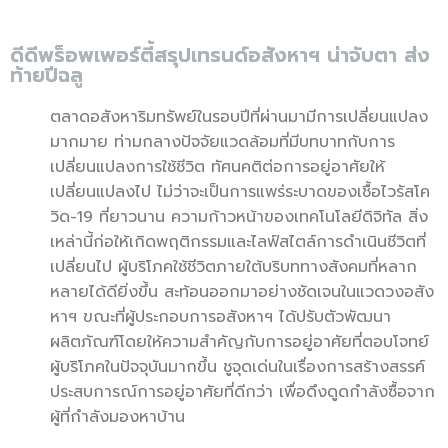
ดีดีพร็อพเพอร์ตี้สรุปเทรนด์อสังหาฯ น่าจับตา ส่ง
ท้ายปีฉลู
ตลาดอสังหาริมทรัพย์ในรอบปีที่ผ่านมามีการเปลี่ยนแปลง
มากมาย ท่ามกลางปัจจัยแวดล้อมที่มีบทบาทกับการ
เปลี่ยนแปลงการใช้ชีวิต ทัศนคติต่อการอยู่อาศัยให้
เปลี่ยนแปลงไป ไม่ว่าจะเป็นการแพร่ระบาดของเชื้อไวรัสโค
วิด-19 ที่ยาวนาน ความก้าวหน้าของเทคโนโลยีดิจิทัล สิ่ง
เหล่านี้ก่อให้เกิดพฤติกรรมและไลฟ์สไตล์การดำเนินชีวิตที่
เปลี่ยนไป ผู้บริโภคใช้ชีวิตภายใต้บริบททางสังคมที่หลาก
หลายได้ดียิ่งขึ้น สะท้อนออกมาอย่างชัดเจนในแวดวงอสัง
หาฯ ขณะที่ผู้ประกอบการอสังหาฯ ได้ปรับตัวพัฒนา
ผลิตภัณฑ์โดยให้ความสำคัญกับการอยู่อาศัยที่ตอบโจทย์
ผู้บริโภคในปัจจุบันมากขึ้น ชูจุดเด่นในเรื่องการสร้างสรรค์
ประสบการณ์การอยู่อาศัยที่ดีกว่า เพื่อดึงดูดกำลังซื้อจาก
ผู้ที่กำลังมองหาบ้าน