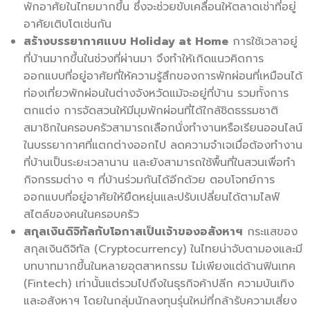
พักอาศัยในไทยมากขึ้น ซึ่งจะช่วยขับเคลื่อนให้ตลาดเช่าที่อยู่
อาศัยเติบโตเช่นกัน
สร้างบรรยากาศแบบ Holiday at Home
การใช้เวลาอยู่
ที่บ้านมากขึ้นในช่วงที่ผ่านมา จึงทำให้เกิดแนวคิดการ
ออกแบบที่อยู่อาศัยที่ให้ความรู้สึกของการพักผ่อนที่เหมือนได้
ท่องเที่ยวพักผ่อนในต่างจังหวัดแม้จะอยู่ที่บ้าน รวมทั้งการ
ตกแต่ง การจัดสวนให้มีมุมพักผ่อนที่ได้ใกล้ชิดธรรมชาติ
สมาชิกในครอบครัวสามารถเลือกนั่งทำงานหรือเรียนออนไลน์
ในบรรยากาศที่แตกต่างออกไป ลดความจำเจเมื่อต้องทำงาน
ที่บ้านเป็นระยะเวลานาน และยังสามารถใช้พื้นที่ในสวนเพื่อทำ
กิจกรรมต่าง ๆ ที่บ้านร่วมกันได้อีกด้วย ตอบโจทย์การ
ออกแบบที่อยู่อาศัยให้ยืดหยุ่นและปรับเปลี่ยนได้ตามไลฟ์
สไตล์ของคนในครอบครัว
สกุลเงินดิจิทัลกับโอกาสเป็นเจ้าของอสังหาฯ
กระแสของ
สกุลเงินดิจิทัล (Cryptocurrency) ในไทยน่าจับตามองและมี
บทบาทมากขึ้นในหลายอุตสาหกรรม ไม่เพียงแต่ด้านฟินเทค
(Fintech) เท่านั้นแต่รวมไปถึงในธุรกิจค้าปลีก ความบันเทิง
และอสังหาฯ โดยในกลุ่มนักลงทุนรุ่นใหม่ที่กล้ารับความเสี่ยง