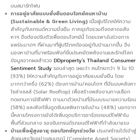
บนสมาร์ทโฟน
การอยู่อาศัยแบบยั่งยืนตอบโจทย์คนหาบ้าน
(Sustainable & Green Living)
เมื่อผู้บริโภคให้ความ
สำคัญกับเทรนด์ความยั่งยืน ภาคธุรกิจรวมถึงตลาดอสัง
หาฯ จึงต้องปรับตัวเพื่อตอบโจทย์นี้ โดยเฉพาะในช่วงการ
แพร่ระบาดฯ ที่ผ่านมาที่ผู้บริโภคต้องอยู่กับบ้านมากขึ้น จึง
มองหาบ้านที่มาพร้อมฟังก์ชั่นประหยัดพลังงานและรักษ์โลก
ข้อมูลจากผลสำรวจ
DDproperty’s Thailand Consumer
Sentiment Study
รอบล่าสุด เผยว่า คนไทยกว่า 9 ใน 10
(93%) ให้ความสำคัญกับการอยู่อาศัยแบบยั่งยืน โดย
มากกว่าครึ่ง (62%) ต้องการบ้าน/คอนโดฯ ที่มีระบบหลังคา
โซล่าเซลล์ (Solar Rooftop) เพื่อสร้างพลังงานทางเลือก
ทดแทนการใช้ไฟฟ้า ตามมาด้วยบ้านที่มีระบบระบายความร้อน
(58%) และฟังก์ชั่นดูดซับมลพิษภายในบ้าน (48%) นอกจาก
นี้หลายโครงการยังได้เพิ่มจุดบริการชาร์จรถยนต์ไฟฟ้าใน
พื้นที่ส่วนกลาง รองรับเทรนด์รถยนต์ไฟฟ้าที่กำลังมาแรง
บ้านเพื่อผู้สูงอายุ ตอบโจทย์ทุกช่วงวัย
ประเทศไทยได้เข้าสู่
สังคมสูงวัยอย่างสมบูรณ์ (Complete Aged Society)