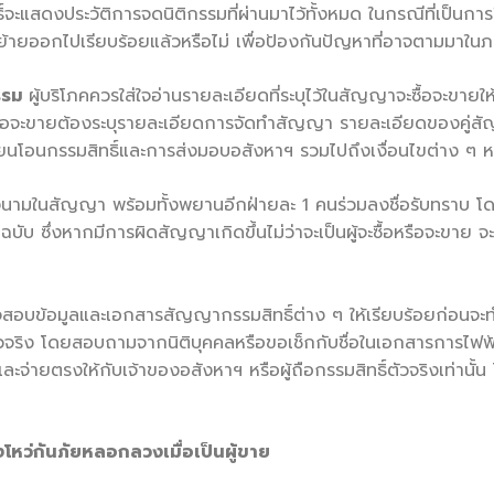
ิทธิ์จะแสดงประวัติการจดนิติกรรมที่ผ่านมาไว้ทั้งหมด ในกรณีที่เป็
้ายออกไปเรียบร้อยแล้วหรือไม่ เพื่อป้องกันปัญหาที่อาจตามมาใน
รรม
ผู้บริโภคควรใส่ใจอ่านรายละเอียดที่ระบุไว้ในสัญญาจะซื้อจะขายใ
จะขายต้องระบุรายละเอียดการจัดทำสัญญา รายละเอียดของคู่สัญญ
ยนโอนกรรมสิทธิ์และการส่งมอบอสังหาฯ รวมไปถึงเงื่อนไขต่าง ๆ
ยลงนามในสัญญา พร้อมทั้งพยานอีกฝ่ายละ 1 คนร่วมลงชื่อรับทราบ โ
ฉบับ ซึ่งหากมีการผิดสัญญาเกิดขึ้นไม่ว่าจะเป็นผู้จะซื้อหรือจะขา
วจสอบข้อมูลและเอกสารสัญญากรรมสิทธิ์ต่าง ๆ ให้เรียบร้อยก่อนจ
ตัวจริง โดยสอบถามจากนิติบุคคลหรือขอเช็กกับชื่อในเอกสารการไฟฟ
ละจ่ายตรงให้กับเจ้าของอสังหาฯ หรือผู้ถือกรรมสิทธิ์ตัวจริงเท่านั้
งโหว่กันภัยหลอกลวงเมื่อเป็นผู้ขาย