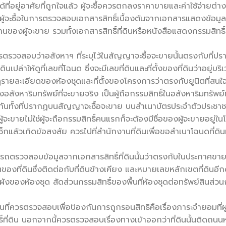
อได้ที่อยู่อาศัยที่ถูกใจแล้ว ผู้จะซื้อควรตกลงราคาขายและค่าใช้จ่าย
งผู้จะซื้อในการตรวจสอบเอกสารสิทธิ์เบื้องต้นจากเอกสารแสดงข้อมูล
องผู้จะขาย รวมทั้งเอกสารสิทธิ์ที่ดินหรือหนังสือแสดงกรรมสิทธิ์ต
ควรตรวจสอบว่าอสังหาฯ ที่ระบุไว้ในสัญญาจะซื้อจะขายนั้นตรงกับที่ป
เปล่าให้ดูที่เลขที่โฉนด ซึ่งจะมีเลขที่ดินและที่ตั้งของที่ดินว่าอยู่
รายละเอียดของห้องชุดและที่ตั้งของโครงการว่าตรงกับยูนิตที่สนใจจะ
ของอสังหาริมทรัพย์ที่จะขายจริง เป็นผู้ถือกรรมสิทธิ์ในอสังหาริมทร
งกันทั้งที่ปรากฏบนสัญญาจะซื้อจะขาย บนสำเนาบัตรประจำตัวประชาช
่ผู้จะขายไม่ใช่ผู้จะถือกรรมสิทธิ์คนแรกก็จะต้องมีชื่อของผู้จะขายอยู่ใน
กแล้วเกิดข้อสงสัย ควรไปที่สำนักงานที่ดินเพื่อขอสำเนาโฉนดที่ดินที
ามารถตรวจสอบข้อมูลจากเอกสารสิทธิ์ที่ดินนั้นว่าตรงกับในประกาศขาย
องที่ดินซึ่งติดต่อกับที่ดินข้างเคียง และหมายเลขหลักเขตที่ดิน
เบียง ผังของห้องชุด สัดส่วนกรรมสิทธิ์ของพื้นที่ห้องชุดต่อทรัพย์สิน
นที่ควรตรวจสอบเพื่อป้องกันการถูกรอนสิทธิคือเรื่องภาระจำยอมที่ผูก
สิทธิ์ที่ดิน นอกจากนี้ควรตรวจสอบเรื่องทางเข้าออกว่าที่ดินนั้นติ