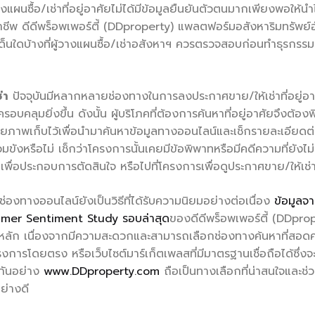
ู้วางแผนซื้อ/เช่าที่อยู่อาศัยไม่ได้มีข้อมูลยืนยันตัวตนมากเพียงพอใ
าชีพ ดีดีพร็อพเพอร์ตี้ (DDproperty) แพลตฟอร์มอสังหาริมทรัพย
ประเด็นใดบ้างที่ผู้วางแผนซื้อ/เช่าอสังหาฯ ควรตรวจสอบก่อนทำธุรกรรม 
่า
ปัจจุบันมีหลากหลายช่องทางในการลงประกาศขาย/ให้เช่าที่อยู่อาศั
ครอบคลุมยิ่งขึ้น ดังนั้น ผู้บริโภคที่ต้องการค้นหาที่อยู่อาศัยจึ
ภาพเก็บไว้เพื่อนำมาค้นหาข้อมูลทางออนไลน์และเช็กรายละเอียดต่
่วมขังหรือไม่ เช็กว่าโครงการนั้นเคยมีข้อพิพาทหรือมีคดีความที่ยังไม
ตเพื่อประกอบการตัดสินใจ หรือไปที่โครงการเพื่อดูประกาศขาย/ให้เช่
นช่องทางออนไลน์ยังเป็นวิธีที่ได้รับความนิยมอย่างต่อเนื่อง
ข้อมูลจ
umer Sentiment Study รอบล่าสุด
ของดีดีพร็อพเพอร์ตี้ (DDprop
็นหลัก เนื่องจากมีความสะดวกและสามารถเลือกช่องทางค้นหาที่สอดคล้อ
โครงการโดยตรง หรือเว็บไซต์มาร์เก็ตเพลสที่มีมาตรฐานเชื่อถือได้ซึ
วกันอย่าง
www.DDproperty.com
ถือเป็นทางเลือกที่น่าสนใจและช่ว
ย่างดี