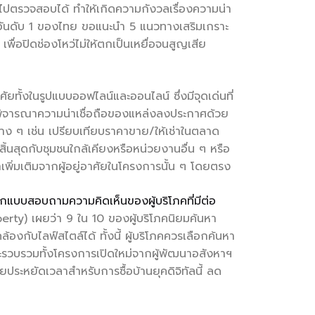
ห้นำไปตรวจสอบได้ ทำให้เกิดความกังวลเรื่องความน่า
์อันดับ 1 ของไทย ขอแนะนำ 5 แนวทางเสริมเกราะ
เพื่อปิดช่องโหว่ไม่ให้ตกเป็นเหยื่อจนสูญเสีย
ยทั้งในรูปแบบออฟไลน์และออนไลน์ ซึ่งมีจุดเด่นที่
งต้องพิจารณาความน่าเชื่อถือของแหล่งลงประกาศด้วย
าง ๆ เช่น เปรียบเทียบราคาขาย/ให้เช่าในตลาด
่สิ้นสุดกับชุมชนใกล้เคียงหรือหน่วยงานอื่น ๆ หรือ
าเพิ่มเติมจากผู้อยู่อาศัยในโครงการนั้น ๆ โดยตรง
ากแบบสอบถามความคิดเห็นของผู้บริโภคที่มีต่อ
erty) เผยว่า 9 ใน 10 ของผู้บริโภคนิยมค้นหา
งกับไลฟ์สไตล์ได้ ทั้งนี้ ผู้บริโภคควรเลือกค้นหา
่งจะรวบรวมทั้งโครงการเปิดใหม่จากผู้พัฒนาอสังหาฯ
ยประหยัดเวลาสำหรับการซื้อบ้านยุคดิจิทัลนี้ ลด