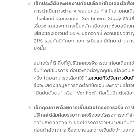
เช็กประวัติและผลงานก่อนเลือกใช้เอเจนต์อสังหา
การดำเนินการต่าง ๆ พอสมควร ทำให้หลายคนเลือ
Thailand Consumer Sentiment Study รอบล่าสุ
เชี่ยวชาญเฉพาะทางเป็นหลัก เนื่องจากช่วยสร้าง
เสียงของเอเจนต์ 55% นอกจากนี้ ความเชี่ยวชาญข
21% รวมทั้งมีทักษะทางการเงินและมีทักษะด้านการตล
ยิ่งขึ้น
อย่างไรก็ดี สิ่งที่ผู้บริโภคควรพิจารณาก่อนเลือก
อื่นที่เคยใช้บริการ ก่อนจะติดต่อพูดคุยในเบื้องต้
ครั้ง โดยสามารถเลือกใช้ “
เอเจนต์ที่ได้รับการยื
ซึ่งจะแสดงข้อมูลการติดต่อที่ชัดเจนและความเชี่
“ยืนยันตัวตน” หรือ “Verified” ถือเป็นอีกตัวเลือ
เช็กคุณภาพด้วยการเยี่ยมชมโครงการจริง
การไ
บริโภคได้สัมผัสบรรยากาศจริงของโครงการจะทำให้ป
ความสะดวกต่าง ๆ ของโครงการว่าเหมาะสมกับค่าส
ก่อนทำสัญญาจะซื้อจะขายและวางเงินมัดจำ นอกจากน