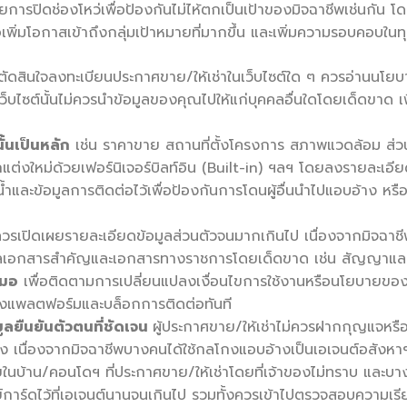
ะเลยการปิดช่องโหว่เพื่อป้องกันไม่ไห้ตกเป็นเป้าของมิจฉาชีพเช่นกัน
พื่อเพิ่มโอกาสเข้าถึงกลุ่มเป้าหมายที่มากขึ้น และเพิ่มความรอบคอบในทุ
ตัดสินใจลงทะเบียนประกาศขาย/ให้เช่าในเว็บไซต์ใด ๆ ควรอ่านนโยบาย
ว็บไซต์นั้นไม่ควรนำข้อมูลของคุณไปให้แก่บุคคลอื่นใดโดยเด็ดขาด เพื่อ
้นเป็นหลัก
เช่น ราคาขาย สถานที่ตั้งโครงการ สภาพแวดล้อม ส่วนก
ต่งใหม่ด้วยเฟอร์นิเจอร์บิลท์อิน (Built-in) ฯลฯ โดยลงรายละเอี
้ำและข้อมูลการติดต่อไว้เพื่อป้องกันการโดนผู้อื่นนำไปแอบอ้าง
่ควรเปิดเผยรายละเอียดข้อมูลส่วนตัวจนมากเกินไป เนื่องจากมิจฉาชี
อมูลเอกสารสำคัญและเอกสารทางราชการโดยเด็ดขาด เช่น สัญญาและ
สมอ
เพื่อติดตามการเปลี่ยนแปลงเงื่อนไขการใช้งานหรือนโยบายของเว
ไปยังแพลตฟอร์มและบล็อกการติดต่อทันที
มูลยืนยันตัวตนที่ชัดเจน
ผู้ประกาศขาย/ให้เช่าไม่ควรฝากกุญแจหรือ
รอง เนื่องจากมิจฉาชีพบางคนได้ใช้กลโกงแอบอ้างเป็นเอเจนต์อสังหาฯ มาเ
ยในบ้าน/คอนโดฯ ที่ประกาศขาย/ให้เช่าโดยที่เจ้าของไม่ทราบ และบาง
คีย์การ์ดไว้ที่เอเจนต์นานจนเกินไป รวมทั้งควรเข้าไปตรวจสอบความเ