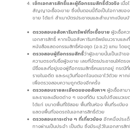
เช็กเอกสารสิทธิ์และผู้ถือกรรมสิทธิ์ตัวจริง
เมื่
สัญญาจะซื้อจะขาย ซึ่งขั้นตอนนี้ถือเป็นโอกาสขอ
ขาย ได้แก่ สำเนาบัตรประชาชนและสำเนาทะเบียนบ้านข
ตรวจสอบอสังหาริมทรัพย์ที่จะซื้อขาย
ผู้จะซื้อ
เอกสารสิทธิ์ หากเป็นอสังหาริมทรัพย์แนวราบและที่ดิน
หนังสือแสดงกรรมสิทธิ์ห้องชุด (อ.ช.2) แทน โดยดู
ตรวจสอบผู้ถือกรรมสิทธิ์
ว่าผู้จะขายนั้นเป็นเจ้า
ความตรงกับชื่อผู้จะขาย เลขที่บัตรประชาชนให้ตร
มีชื่อและที่อยู่ของผู้ถือกรรมสิทธิ์คนแรกอยู่ กรณีที
รายในอดีต และระบุวันที่ออกโฉนดเอาไว้ด้วย หากเช็
เพื่อตรวจสอบความถูกต้องอีกครั้ง
ตรวจสอบรายละเอียดของอสังหาฯ
ผู้จะซื้อส
และรายละเอียดต่าง ๆ ของที่ดิน รวมไปถึงแนวเขตข
ได้แก่ ขนาดพื้นที่ใช้สอย พื้นที่ในห้อง พื้นที่ระ
แสดงพื้นที่จอดรถในเอกสารสิทธิ์ด้วย
ตรวจสอบภาระต่าง ๆ ที่เกี่ยวข้อง
อีกหนึ่งประเด็
ทางผ่านเป็นประจำ เป็นต้น ซึ่งมีระบุไว้ในเอกสาร