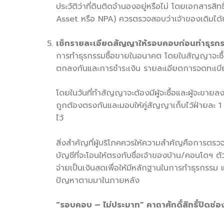
ประวัติว่าที่ดินติดจำนองอยู่หรือไม่ โดยเอกสารส
Asset หรือ NPA) ควรตรวจสอบว่าเจ้าของเดิมได้ย
เช็กรายละเอียดสัญญาให้รอบคอบก่อนทำธุรก
การทำธุรกรรมซื้อขายในอนาคต โดยในสัญญาจะซื้อ
ตกลงกันและการชำระเงิน รายละเอียดการจดทะเบี
โดยในวันที่ทำสัญญาจะต้องมีผู้จะซื้อและผู้จะขา
ถูกต้องตรงกันและมอบให้คู่สัญญาเก็บไว้ฝ่ายละ 1 
ไว้
สิ่งสำคัญที่ผู้บริโภคควรให้ความสำคัญคือการตร
บัญชีที่จะโอนให้ตรงกับชื่อเจ้าของบ้าน/คอนโดฯ 
จ่ายเป็นเงินสดเพื่อให้มีหลักฐานในการทำธุรกรรม แ
ปัญหาตามมาในภายหลัง
“รอบคอบ – ไม่ประมาท” คาถาศักดิ์สิทธิ์ปิดช่อ