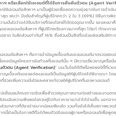
ฯ หรือเลือกใช้เอเจนต์ที่ได้รับการยืนยันตัวตน (
Agent Verif
กใช้เอเจนต์อสังหาฯ มาเป็นผู้ช่วยเพื่อลดความยุ่งยากในการดำ
ด พบว่า ปัจจัยสำคัญที่ผู้บริโภคกว่า 2 ใน 3 (69%) ใช้ในการพ
ความมั่นใจว่าจะได้รับบริการที่ตอบโจทย์ได้ตรงจุดมากขึ้น รองล
องเอเจนต์อสังหาฯ ที่ผู้บริโภคต้องการมากที่สุด ได้แก่ ทักษะกา
าด ในสัดส่วนเท่ากันที่ 16% ซึ่งล้วนเป็นสิ่งที่จะช่วยส่งเสริมให้
ใช้เอเจนต์อสังหาฯ คือการนำข้อมูลเบื้องต้นของเอเจนต์มาตรวจสอบประ
นเพื่อขอข้อมูลโครงการในทำเลที่เอเจนต์นั้น ๆ มีความเชี่ยวชาญหรือมี
นยันตัวตน (Agent Verification)
” บนเว็บไซต์ดีดีพร็อพเพอร์ตี้ที่ร
ยวชาญเบื้องต้นของแต่ละเอเจนต์เป็นข้อมูลให้ผู้บริโภคได้พิจารณา 
กที่ช่วยเพิ่มความมั่นใจและคลายกังวลให้ผู้บริโภคที่มองหาเอเจนต์
ปเยี่ยมชมโครงการจริงเพื่อสำรวจคุณภาพงานก่อสร้างและงานตกแต่งจ
ระเมินความพึงพอใจควบคู่ไปกับราคาขาย/เช่าได้ง่ายขึ้น นอกจากนี
่วนกลางที่ต้องจ่ายมากน้อยเพียงใด รวมทั้งยังได้เห็นสภาพแวดล
ี้ยังเป็นโอกาสดีที่จะได้พบตัวจริงของผู้ขายหรือเอเจนต์เพื่อพูด