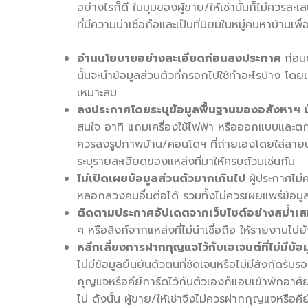
อย่างไรก็ดี ในมุมของผู้ขาย/ให้เช่านั้นก็ไม่ควรล
ที่มีความน่าเชื่อถือและเป็นที่นิยมในหมู่คนหาบ้านเ
อ่านนโยบายอย่างละเอียดก่อนลงประกาศ
ก่อน
นั้นจะนำข้อมูลส่วนตัวที่กรอกไปใช้ทำอะไรบ้าง โดยเ
เหมาะสม
ลงประกาศโดยระบุข้อมูลพื้นฐานของอสังหาฯ นั
สนใจ อาทิ แถมเครื่องใช้ไฟฟ้า หรือออกแบบและตกแ
ควรลงรูปภาพบ้าน/คอนโดฯ ที่ถ่ายเองโดยใส่ลายน
ระบุรายละเอียดของแหล่งที่มาให้ครบถ้วนเช่นกัน
ไม่เปิดเผยข้อมูลส่วนตัวมากเกินไป
ผู้ประกาศไม
หลอกลวงคนอื่นต่อได้ รวมทั้งไม่ควรเผยแพร่ข้
ติดตามประกาศอัปเดตจากเว็บไซต์อย่างสม่ำเ
ๆ หรือลิงก์จากแหล่งที่ไม่น่าเชื่อถือ ให้รายงาน
หลีกเลี่ยงการฝากกุญแจไว้กับเอเจนต์ที่ไม่มีข้อ
ไม่มีข้อมูลยืนยันตัวตนที่ชัดเจนหรือไม่มีสังกัดรับ
กุญแจหรือคีย์การ์ดไว้กับตัวเองก็แอบเข้าพักอาศั
ไป ดังนั้น ผู้ขาย/ให้เช่าจึงไม่ควรฝากกุญแจหรือ