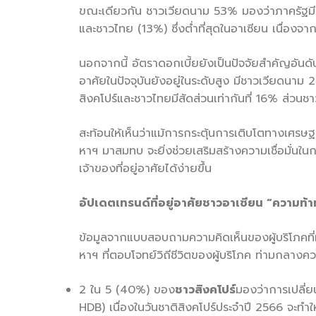
ขณะเดียวกัน ชาวเวียดนาม 53% มองว่าภาครัฐมีคว
และชาวไทย (13%) ซึ่งต่ำที่สุดในอาเซียน เนื่องจา
นอกจากนี้ อัตราดอกเบี้ยยังเป็นปัจจัยสำคัญอันดับ
อาศัยในปัจจุบันยังอยู่ในระดับสูง มีชาวเวียดนาม 28%
สิงคโปร์และชาวไทยมีสัดส่วนเท่ากันที่ 16% ส่วนชาวม
สะท้อนให้เห็นว่าแม้การกระตุ้นการเติบโตทางเศ
หาฯ มาสมทบ จะยิ่งช่วยเสริมสร้างความเชื่อมั่นในการ
เจ้าของที่อยู่อาศัยได้ง่ายขึ้น
อัปเดตเทรนด์ที่อยู่อาศัยชาวอาเซียน
“ความท้าท
ข้อมูลจากแบบสอบถามความคิดเห็นของผู้บริโภคที่
หาฯ ที่ตอบโจทย์วิถีชีวิตของผู้บริโภค ท่ามกลางค
2 ใน 5 (40%) ของ
ชาวสิงคโปร์
มองว่าการเปลี
HDB) เนื่องในวันชาติสิงคโปร์ประจำปี 2566 จะทำ