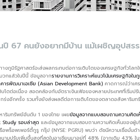
นปี 67 คนยังอยากมีบ้าน แม้เผชิญอุปสร
งภูมิรัฐศาสตร์จะส่งผลกระทบต่อการเติบโตของเศรษฐกิจทั่วโลกใน
วกแล้วในปีนี้ ข้อมูลจาก
รายงานการวิเคราะห์แนวโน้มเศรษฐกิจใน
าคารพัฒนาเอเชีย (Asian Development Bank)
คาดการณ์ว่าเศรษ
บโตต่อเนื่อง สอดคล้องกับอัตราเงินเฟ้อของหลายประเทศที่เริ่มปรับต
งแกร่งอีกครั้ง รวมทั้งยังส่งผลดีต่อการเติบโตของตลาดอสังหาริมทรั
หาริมทรัพย์อันดับ 1 ของไทย เผย
ข้อมูลจากแบบสอบถามความคิดเห็นข
Study รอบล่าสุด
และข้อมูลจากแบบสอบถามความคิดเห็นของผู้บร
ือพร็อพเพอร์ตี้กูรู กรุ๊ป (NYSE: PGRU) พบว่า ดัชนีความเชื่อมั่นด
ดนามปรับเพิ่มขึ้นสูงที่สุดในอาเซียนมาอยู่ที่ 48% (จากเดิม 43%