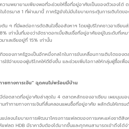
ามพยายามเพียงพอที่จะช่วยให้ซื้อที่อยู่อาศัยเป็นของตัวเองได้
กในไตรมาส 1 ที่ผ่านมานี้ ภาครัฐยังไม่มีนโยบายกระตุ้นการเติบโตของ
ต้น ๆ ที่มีผลต่อการตัดสินใจซื้ออสังหาฯ โดยผู้บริโภคชาวอาเซียนส่
 เท่านั้นที่มองว่าอัตราดอกเบี้ยสินเชื่อที่อยู่อาศัยอยู่ในระดับที่เห
าเลเซียอยู่ที่ 15% เท่านั้น
รษฐกิจของภาครัฐจะเป็นอีกหนึ่งกลไกในการขับเคลื่อนการเติบโตขอ
ใช้จ่ายของผู้บริโภคให้ดียิ่งขึ้น และช่วยเพิ่มโอกาสให้กลุ่มผู้ซื้อเ
ายทางการเงิน” ฉุดคนไม่พร้อมมีบ้าน
มีต่อตลาดที่อยู่อาศัยล่าสุดใน 4 ตลาดหลักของอาเซียน เผยมุมมอง
วามท้าทายทางการเงินที่สั่นคลอนแผนซื้อที่อยู่อาศัย ผลักดันให้เท
่ยนแปลงนโยบายการพัฒนาโครงการแฟลตของการเคหะแห่งชาติสิง
ให้แฟลต HDB มีราคาจับต้องได้มากขึ้นและทุกคนสามารถเข้าถึงได้ง่