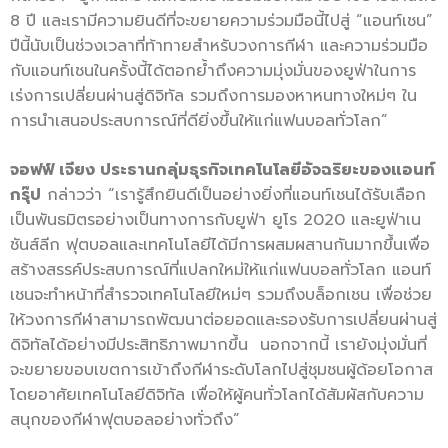
8 ปี และเรามีความยินดีที่จะขยายความร่วมมือนี้ไปสู่ “แอนท์เชน”
ปีนี้นับเป็นช่วงเวลาที่ท้าทายสำหรับวงการกีฬา และความร่วมมือ
กับแอนท์เชนในครั้งนี้ได้ตอกย้ำถึงความมุ่งมั่นของยูฟ่าในการ
เร่งการเปลี่ยนผ่านสู่ดิจิทัล รวมถึงการมองหาหนทางใหม่ๆ ใน
การนำเสนอประสบการณ์ที่ดียิ่งขึ้นให้แก่แฟนบอลทั่วโลก”
จอฟฟ์ เจียง ประธานกลุ่มธุรกิจเทคโนโลยีอัจฉริยะของแอนท์
กรุ๊ป
กล่าวว่า “เรารู้สึกยินดีเป็นอย่างยิ่งที่แอนท์เชนได้รับเลือก
เป็นพันธมิตรอย่างเป็นทางการกับยูฟ่า ยูโร 2020 และยูฟ่าเน
ชันส์ลีก ฟุตบอลและเทคโนโลยีได้มีการผสมผสานกันมากขึ้นเพื่อ
สร้างสรรค์ประสบการณ์ที่แปลกใหม่ให้แก่แฟนบอลทั่วโลก แอนท์
เชนจะทำหน้าที่สำรวจเทคโนโลยีใหม่ๆ รวมถึงบล็อกเชน เพื่อช่วย
ให้วงการกีฬาสามารถพัฒนาต่อยอดและรองรับการเปลี่ยนผ่านสู่
ดิจิทัลได้อย่างมีประสิทธิภาพมากขึ้น นอกจากนี้ เรายังมุ่งมั่นที่
จะขยายขอบเขตการเข้าถึงกีฬาระดับโลกไปสู่ชุมชนผู้ด้อยโอกาส
โดยอาศัยเทคโนโลยีดิจิทัล เพื่อให้ผู้คนทั่วโลกได้สัมผัสกับความ
สนุกของกีฬาฟุตบอลอย่างทั่วถึง”