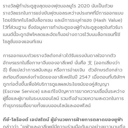
รางวัลผู้ทำประตูสูงสุดของฟุตบอลยูโร 2020 นับเป็นถ้วย
รางวัลแรกในการแข่งขันฟุตบอลระหว่างประเทศที่มีการออกแบบ
โดยใช้เทคโนโลยีบล็อกเชน และมีการระบุค่าแฮช (Hash Value)
ไว้ที่ส่วนฐาน ซึ่งข้อมูลการทำประตูของผู้ทำประตูสูงสุดในทัวร์นา
เมนต์นี้จะถูกอัพโหลดและจัดเก็บอย่างถาวรไว้บนบล็อกเชนที่ใช้
โซลูชั่นของแอนท์เชน
การออกแบบถ้วยรางวัลดังกล่าวได้รับแรงบันดาลใจจากตัว
อักษรแรกในชื่อภาษาจีนของอาลีเพย์ นั่นคือ 支 (ออกเสียงว่า
ฉี) ซึ่งแปลว่าการสนับสนุน หรือการจ่ายเงิน ตัวอักษรดังกล่าว
สะท้อนถึงแหล่งกำเนิดของอาลีเพย์ในปี 2547 เมื่อตอนที่บริษัทฯ
ถูกก่อตั้งขึ้นเพื่อให้บริการดูแลผลประโยชน์ของคู่สัญญา
(Escrow Service) และแก้ไขปัญหาการขาดความเชื่อมั่นระหว่าง
ผู้ซื้อและผู้ขายในระบบออนไลน์ รวมถึงอำนวยความสะดวกในการ
ทำธุรกรรมซื้อขายทั้งแบบออนไลน์และออฟไลน์
กีย์
-โลร็องต์ เอปสไตน์ ผู้อำนวยการฝ่ายการตลาดของยูฟ่า
กล่าวว่า “ยูฟ่าและอาลีเพย์มีความร่วมมือกันมาอย่างยาวนานถึง