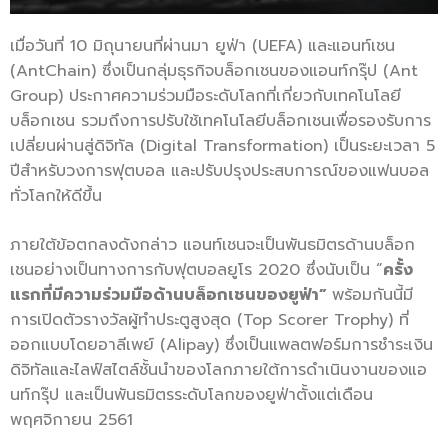
เมื่อวันที่ 10 มิถุนายนที่ผ่านมา ยูฟ่า (UEFA) และแอนท์เชน
(AntChain) ซึ่งเป็นกลุ่มธุรกิจบล็อกเชนของแอนท์กรุ๊ป (Ant
Group) ประกาศความร่วมมือระดับโลกที่เกี่ยวกับเทคโนโลยี
บล็อกเชน รวมถึงการปรับใช้เทคโนโลยีบล็อกเชนเพื่อรองรับการ
เปลี่ยนผ่านสู่ดิจิทัล (Digital Transformation) เป็นระยะเวลา 5
ปีสำหรับวงการฟุตบอล และปรับปรุงประสบการณ์ของแฟนบอล
ทั่วโลกให้ดีขึ้น
ภายใต้ข้อตกลงดังกล่าว แอนท์เชนจะเป็นพันธมิตรด้านบล็อก
เชนอย่างเป็นทางการกับฟุตบอลยูโร 2020 ซึ่งนับเป็น “
ครั้ง
แรกที่มีความร่วมมือด้านบล็อกเชนของยูฟ่า”
พร้อมกันนี้มี
การเปิดตัวรางวัลผู้ทำประตูสูงสุด (Top Scorer Trophy) ที่
ออกแบบโดยอาลีเพย์ (Alipay) ซึ่งเป็นแพลตฟอร์มการชำระเงิน
ดิจิทัลและไลฟ์สไตล์ชั้นนำของโลกภายใต้การดำเนินงานของแอ
นท์กรุ๊ป และเป็นพันธมิตรระดับโลกของยูฟ่าตั้งแต่เดือน
พฤศจิกายน 2561