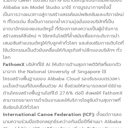
รวมถึง Qwen โมเดลด้านภาษาขนาดใหญ่ที่เป็นกรรมสิทธิ์ของ
Alibaba และ Model Studio มาใช้ การบูรณาการครั้งนี้
เป็นการวางแนวทางสู่การสร้างสรรค์แอปพลิเคชันและบริการใหม่
ๆ ที่โดดเด่น ซึ่งเป็นการตอกย้ำความมุ่งมั่นของบริษัทที่เป็น
อาณาจักรของแบรนด์หรูนี้ ที่ต้องการคงความเป็นผู้นำในการ
สร้างสรรค์สิ่งใหม่ ๆ ใช้เทคโนโลยีที่ล้ำสมัยเพื่อยกระดับการนำ
เสนอสินค้าแบรนด์หรูให้กับลูกค้าทั่วโลก และส่งเสริมการเติบโตที่
ใช้นวัตกรรมเป็นตัวขับเคลื่อนให้กับธุรกิจค้าปลีกของบริษัทฯ ทั่ว
โลก
FathomX
บริษัทที่ใช้ AI ให้บริการด้านสุขภาพดิจิทัลที่แยกตัว
มาจาก the National University of Singapore ใช้
โครงสร้างพื้นฐานของ Alibaba Cloud รองรับระบบตรวจหา
มะเร็งเต้านมที่ขับเคลื่อนด้วย AI ซึ่งช่วยให้สามารถลดค่าใช้จ่าย
ด้านโครงสร้างพื้นฐานไอทีได้ 27.6% ต่อปี ส่งผลให้ FathomX
สามารถขยายการดำเนินงานและให้บริการโซลูชันด้านสุขภาพที่
ซับซ้อนไปได้ทั่วโลก
International Canoe Federation (ICF):
ตั้งแต่การลง
นามความร่วมมือเชิงกลยุทธ์ระหว่างกันเมื่อปีที่ผ่านมา Alibaba