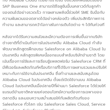
กับ Alibaba Cloud ได้อย่างราบรื่น ซึ่งช่วยให้พันธมิตรของ
SAP Business One สามารถใช้โซลูชันนี้บนคลาวด์กับลูกค้า
ของตนได้อย่างรวดเร็ว การผสานพลังนี้ช่วยให้ SME รับมือกับ
ความผันผวนของตลาดได้อย่างคล่องตัว เพิ่มประสิทธิภาพการ
ทำงาน และสามารถคว้าโอกาสในการเติบโตต่าง ๆ ได้ทันท่วงที
หลังจากได้รับความสนใจและมีความต้องการเพิ่มขึ้นจากบริษัท
ต่างชาติที่ดำเนินกิจการในประเทศจีน Alibaba Cloud กำลัง
พัฒนาหลักสูตรฝึกอบรม Salesforce on Alibaba Cloud ใน
ประเทศจีน หลักสูตรพิเศษนี้ออกแบบสำหรับบริษัทข้ามชาติ โดย
เน้นเรื่องการใช้และการเรียนรู้แพลตฟอร์ม Salesforce CRM ที่
มีฟีเจอร์และผลิตภัณฑ์หรือบริการที่ได้รับการผสานรวมและปรับให้
เหมาะกับการใช้งานในประเทศจีน ซึ่งทำงานและสนับสนุนโดย
Alibaba Cloud ในประเทศจีน ตั้งแต่เปิดใช้งานบน Alibaba
Cloud ในประเทศจีนเมื่อปลายปีที่ผ่านมา Salesforce ได้ช่วยให้
แบรนด์ข้ามชาติหลายแห่งตอบโจทย์ความต้องการเฉพาะของ
ตลาดจีน และมอบความสม่ำเสมอให้กับผลิตภัณฑ์ของ
Salesforce ทั่วโลก เช่น Salesforce Sales Cloud, Service