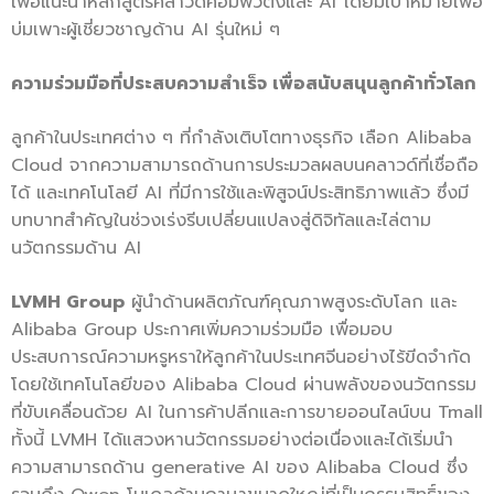
เพื่อแนะนำหลักสูตรคลาวด์คอมพิวติ้งและ AI โดยมีเป้าหมายเพื่อ
บ่มเพาะผู้เชี่ยวชาญด้าน AI รุ่นใหม่ ๆ
ความร่วมมือที่ประสบความสำเร็จ เพื่อสนับสนุนลูกค้าทั่วโลก
ลูกค้าในประเทศต่าง ๆ ที่กำลังเติบโตทางธุรกิจ เลือก Alibaba
Cloud จากความสามารถด้านการประมวลผลบนคลาวด์ที่เชื่อถือ
ได้ และเทคโนโลยี AI ที่มีการใช้และพิสูจน์ประสิทธิภาพแล้ว ซึ่งมี
บทบาทสำคัญในช่วงเร่งรีบเปลี่ยนแปลงสู่ดิจิทัลและไล่ตาม
นวัตกรรมด้าน AI
LVMH Group
ผู้นำด้านผลิตภัณฑ์คุณภาพสูงระดับโลก และ
Alibaba Group ประกาศเพิ่มความร่วมมือ เพื่อมอบ
ประสบการณ์ความหรูหราให้ลูกค้าในประเทศจีนอย่างไร้ขีดจำกัด
โดยใช้เทคโนโลยีของ Alibaba Cloud ผ่านพลังของนวัตกรรม
ที่ขับเคลื่อนด้วย AI ในการค้าปลีกและการขายออนไลน์บน Tmall
ทั้งนี้ LVMH ได้แสวงหานวัตกรรมอย่างต่อเนื่องและได้เริ่มนำ
ความสามารถด้าน generative AI ของ Alibaba Cloud ซึ่ง