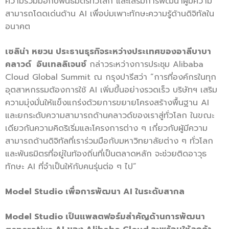
ความร่วมมือกับพันธมิตรทั่วโลก และเสริมการพัฒนาผู้มีความ
สามารถโดดเด่นด้าน AI เพื่อบ่มเพาะทักษะความรู้ด้านดิจิทัลใน
อนาคต
เซลิน่า หยวน ประธานธุรกิจระหว่างประเทศของอาลีบาบา
คลาวด์
อินเทลลิเจนซ์
กล่าวระหว่างการประชุม Alibaba
Cloud Global Summit ณ กรุงปารีสว่า “การที่องค์กรในทุก
อุตสาหกรรมต้องการใช้ AI เพิ่มขึ้นอย่างรวดเร็ว บริษัทฯ เสริม
ความมุ่งมั่นให้แข็งแกร่งด้วยการขยายโครงสร้างพื้นฐาน AI
และยกระดับความสามารถด้านคลาวด์ของเราสู่ทั่วโลก ในขณะ
เดียวกันความคิดริเริ่มและโครงการต่าง ๆ เกี่ยวกับผู้มีความ
สามารถด้านดิจิทัลที่เราร่วมมือกับมหาวิทยาลัยต่าง ๆ ทั่วโลก
และพันธมิตรที่อยู่ในท้องถิ่นที่เป็นตลาดหลัก จะช่วยติดอาวุธ
ทักษะ AI ที่จำเป็นให้กับคนรุ่นต่อ ๆ ไป”
Model Studio เพื่อการพัฒนา AI ในระดับสากล
Model Studio เป็นแพลตฟอร์มสำคัญด้านการพัฒนา