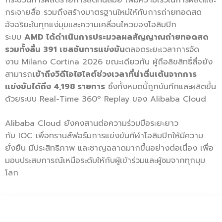
กระบวนการผลิ
ตรายการสดทันสมัย เพิ่มความเร็วในการผลิ
ตและ
กระจายสื่อ รวมถึงสร้างมาตรฐานใหม่ให้กั
บการถ่ายทอดสด
อัจฉริยะในทุกแง่
มุมและความเคลื่อนไหวของโอลิมปิ
ก
ระบบ
AMD
ได้ดำเนินการประมวลผลสัญญาณถ่
ายทอดสด
รวมทั้งสิ้น
391
เซสชันการแข่งขัน
ตลอดระยะเวลากา
รจัด
งาน
Milano Cortina 2026
ขณะเดียวกัน ผู้ถือลิขสิทธิ์สื่อยัง
สามารถ
เข้
าถึงวิดีโอไฮไลต์ช่วงเวลาที่น่
าตื่นเต้นจากการ
แข่งขันได้ถึง
4,198
รายการ
ซึ่งทั้งหมดนี้ถูกบันทึกและผลิ
ตขึ้น
ด้วยระบบ
Real-Time 360º Replay
ของ
Alibaba Cloud
Alibaba Cloud
ยังคงสานต่อความร่วมมื
อระยะยาว
กับ
IOC
เพื่อทรานส์ฟอร์มการแข่งขันกี
ฬาโอลิมปิกให้มีความ
ยั่งยืน มีประสิทธิภาพ และชาญฉลาดมากขึ้นอย่างต่อเนื่
อง เพื่อ
มอบประสบการณ์เหนือระดั
บให้กับผู้เข้าร่วมและผู้
ชมจากทุกมุม
โลก