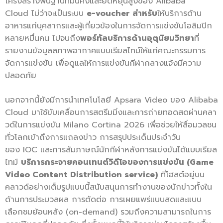
โครงสร้างพื้นฐานที่มั่นคงและยืดหยุ่นสูงของ Alibaba
Cloud ไม่ว่าจะเป็นระบบ
e-voucher สำหรับ
ให้บริการด้าน
อาหารแก่บุคลากรและผู้เกี่ยวข้องในการจัดการแข่งขันโอลิมปิก
หลายหมื่นคน ไปจนถึง
พอร์ทัลบริการด้านอุตุนิยมวิทยา
ที่
รายงานข้อมูลสภาพอากาศแบบเรียลไทม์ให้แก่คณะกรรมการ
จัดการแข่งขัน เพื่อดูแลให้การแข่งขันกีฬากลางแจ้งมีความ
ปลอดภัย
นอกจากนี้ยังมีการนำเทคโนโลยี Apsara Video ของ Alibaba
Cloud มาใช้ขับเคลื่อนการสตรีมมิ่งและการถ่ายทอดสดผ่านคลา
วด์ในการแข่งขัน Milano Cortina 2026 เพื่อช่วยให้สื่อมวลชน
ทั่วโลกเข้าถึงการแถลงข่าว การสรุปประเด็นประจำวัน
ของ IOC และการสัมภาษณ์นักกีฬาหลังการแข่งขันได้แบบเรียล
ไทม์
บริการกระจายคอนเทนต์วิดีโอของการแข่งขัน (
Game
Video Content Distribution service)
ที่โฮสต์อยู่บน
คลาวด์อย่างเต็มรูปแบบนี้สนับสนุนการทำงานของนักข่าวทั้งใน
ด้านการประมวลผล การตัดต่อ การเผยแพร่แบบสดและแบบ
เลือกชมย้อนหลัง (on-demand) รวมถึงความสามารถในการ