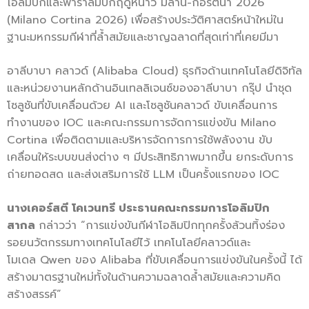
โอลิมปิกและพาราลิมปิกฤดูหนาว มิลาน-กอร์ตินา 2026
(Milano Cortina 2026) เพื่อสร้างประวัติศาสตร์หน้าใหม่ใน
ฐานะมหกรรมกีฬาที่ล้ำสมัยและชาญฉลาดที่สุดเท่าที่เคยมีมา
อาลีบาบา คลาวด์ (Alibaba Cloud) ธุรกิจด้านเทคโนโลยีดิจิทัล
และหน่วยงานหลักด้านอินเทลลิเจนซ์ของอาลีบาบา กรุ๊ป นำชุด
โซลูชันที่ขับเคลื่อนด้วย AI และโซลูชันคลาวด์ ขับเคลื่อนการ
ทำงานของ IOC และคณะกรรมการจัดการแข่งขัน Milano
Cortina เพื่อติดตามและบริหารจัดการการใช้พลังงาน ขับ
เคลื่อนให้ระบบขนส่งต่าง ๆ มีประสิทธิภาพมากขึ้น ยกระดับการ
ถ่ายทอดสด และส่งเสริมการใช้ LLM เป็นครั้งแรกของ IOC
นางเคอร์สตี โคเวนทรี ประธานคณะกรรมการโอลิมปิก
สากล
กล่าวว่า “การแข่งขันกีฬาโอลิมปิกทุกครั้งล้วนทิ้งร่อง
รอยนวัตกรรมทางเทคโนโลยีไว้ เทคโนโลยีคลาวด์และ
โมเดล Qwen ของ Alibaba ที่ขับเคลื่อนการแข่งขันในครั้งนี้ ได้
สร้างมาตรฐานใหม่ทั้งในด้านความฉลาดล้ำสมัยและความคิด
สร้างสรรค์”