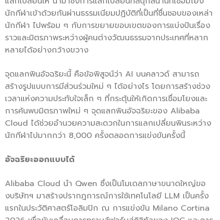
แลกเปลี่ยนให้ นำมาซึ่งการแลกเปลี่ยนที่สนุกสนานที่เชื่อมโยง
นักกีฬาเข้าด้วยกันผ่านธรรมเนียมปฏิบัติที่เป็นที่ชื่นชอบของเหล่า
นักกีฬา ไปพร้อม ๆ กับการขยายขอบเขตของการแบ่งปันเรื่อง
ราวและมิตรภาพระหว่างผู้คนต่างวัฒนธรรมจากประเทศที่หลาก
หลายได้อย่างกว้างขวาง
จุดแลกพินอัจฉริยะนี้ คือข้อพิสูจน์ว่า AI บนคลาวด์ สามารถ
สร้างรูปแบบการมีส่วนร่วมใหม่ ๆ ได้อย่างไร โดยการสร้างช่วง
เวลาแห่งความประทับใจเล็ก ๆ ที่กระตุ้นให้เกิดการเชื่อมโยงและ
การค้นพบมิตรภาพใหม่ ๆ จุดแลกพินอัจฉริยะของ Alibaba
Cloud ได้ช่วยอำนวยความสะดวกในการแลกเปลี่ยนพินระหว่าง
นักกีฬาไปมากกว่า 8,000 ครั้งตลอดการแข่งขันครั้งนี้
อัจฉริยะออกแบบได้
Alibaba Cloud นำ Qwen ซึ่งเป็นโมเดลภาษาขนาดใหญ่ขอ
งบริษัทฯ มาสร้างปรากฎการณ์การใช้เทคโนโลยี LLM เป็นครั้ง
แรกในประวัติศาสตร์โอลิมปิก ณ การแข่งขัน Milano Cortina