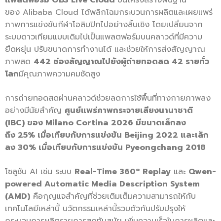
แพลตฟอร์ม
OBS Live Cloud
บนโครงสร้างพื้นฐาน
ของ Alibaba Cloud ได้พลิกโฉมกระบวนการผลิตและเผยแพร่
ภาพการแข่งขันกีฬาโอลิมปิกไปอย่างสิ้นเชิง โดยเปลี่ยนจาก
ระบบดาวเทียมแบบเดิมไปเป็นแพลตฟอร์มบนคลาวด์ที่มีความ
ยืดหยุ่น ปรับขนาดการทำงานได้ และช่วยให้การส่งสัญญาณ
ภาพสด
442 ช่องสัญญาณไปยังผู้ถ่ายทอดสด 42 รายทั่ว
โลก
มีคุณภาพความคมชัดสูง
การถ่ายทอดสดผ่านคลาวด์ช่วยลดการใช้พื้นที่ทางกายภาพลง
อย่างมีนัยสำคัญ
ศูนย์แพร่ภาพกระจายเสียงนานาชาติ
(
IBC) ของ Milano Cortina 2026 มีขนาดเล็กลง
ถึง 25% เมื่อเทียบกับการแข่งขัน Beijing 2022 และเล็ก
ลง 30% เมื่อเทียบกับการแข่งขัน Pyeongchang 2018
โซลูชัน
AI
เช่น ระบบ
Real-Time 360º Replay
และ
Qwen-
powered Automatic Media Description System
(AMD)
คือกุญแจสำคัญที่ช่วยเติมเต็
มความสามารถให้กับ
เทคโนโลยีเหล่
านี้ นวัตกรรมเหล่านี้รวมตัวกันปรั
บปรุงให้