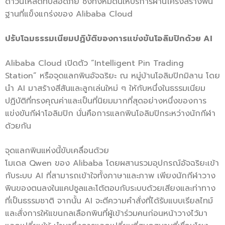
ดาวน์โหลดที่ปลอดภัย ซึ่งทั้งหมดนี้ให้บริการผ่านโครงสร้างพื้น
ฐานที่แข็งแกร่งของ Alibaba Cloud
ปรับโฉมธรรมเนียมปฏิบัติของการแข่งขันโอลิมปิกด้วย
AI
Alibaba Cloud เปิดตัว “Intelligent Pin Trading
Station” หรือจุดแลกพินอัจฉริยะ ณ หมู่บ้านโอลิมปิกมิลาน โดย
นำ AI มาสร้างสีสันและลูกเล่นใหม่ ๆ ให้กับหนึ่งในธรรมเนียม
ปฏิบัติที่ทรงคุณค่าและเป็นที่นิยมมากที่สุดอย่างหนึ่งของการ
แข่งขันกีฬาโอลิมปิก นั่นคือการแลกพินโอลิมปิกระหว่างนักกีฬา
ด้วยกัน
จุดแลกพินแห่งนี้ขับเคลื่อนด้วย
โมเดล Qwen ของ Alibaba โดยผสานรวมอุปกรณ์อัจฉริยะเข้า
กับระบบ AI ที่สามารถเข้าใจทั้งภาษาและภาพ เพียงนักกีฬาวาง
พินของตนลงในแคปซูลและโต้ตอบกับระบบด้วยเสียงและท่าทาง
ที่เป็นธรรมชาติ จากนั้น AI จะตีความคำสั่งที่ได้รับแบบเรียลไทม์
และสั่งการให้แขนกลเลือกพินที่ผู้เข้าร่วมคนก่อนหน้าวางไว้มา