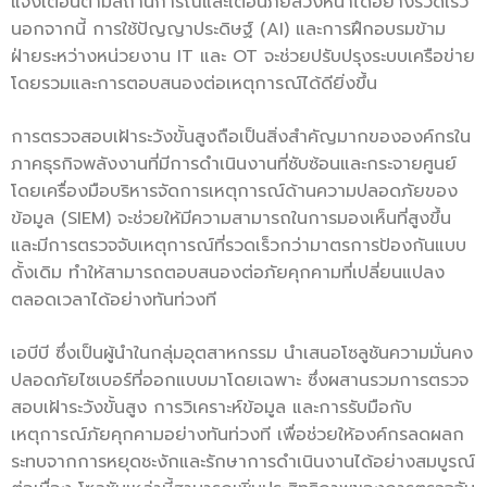
แจ้งเตือนตามสถานการณ์และเตือนภัยล่วงหน้าได้อย่างรวดเร็ว
นอกจากนี้ การใช้ปัญญาประดิษฐ์ (AI) และการฝึกอบรมข้าม
ฝ่ายระหว่างหน่วยงาน IT และ OT จะช่วยปรับปรุงระบบเครือข่าย
โดยรวมและการตอบสนองต่อเหตุการณ์ได้ดียิ่งขึ้น
การตรวจสอบเฝ้าระวังขั้นสูงถือเป็นสิ่งสำคัญมากขององค์กรใน
ภาคธุรกิจพลังงานที่มีการดำเนินงานที่ซับซ้อนและกระจายศูนย์
โดยเครื่องมือบริหารจัดการเหตุการณ์ด้านความปลอดภัยของ
ข้อมูล (SIEM) จะช่วยให้มีความสามารถในการมองเห็นที่สูงขึ้น
และมีการตรวจจับเหตุการณ์ที่รวดเร็วกว่ามาตรการป้องกันแบบ
ดั้งเดิม ทำให้สามารถตอบสนองต่อภัยคุกคามที่เปลี่ยนแปลง
ตลอดเวลาได้อย่างทันท่วงที
เอบีบี ซึ่งเป็นผู้นำในกลุ่มอุตสาหกรรม นำเสนอโซลูชันความมั่นคง
ปลอดภัยไซเบอร์ที่ออกแบบมาโดยเฉพาะ ซึ่งผสานรวมการตรวจ
สอบเฝ้าระวังขั้นสูง การวิเคราะห์ข้อมูล และการรับมือกับ
เหตุการณ์ภัยคุกคามอย่างทันท่วงที เพื่อช่วยให้องค์กรลดผลก
ระทบจากการหยุดชะงักและรักษาการดำเนินงานได้อย่างสมบูรณ์