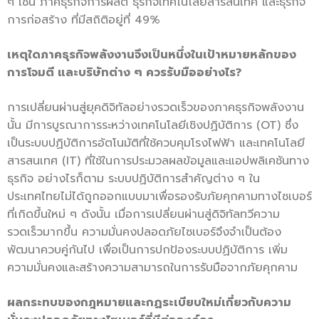
ๆ เช่น ภาคธุรกิจการผลิต ธุรกิจเทคโนโลยีสารสนเทศ และธุรกิจ
การก่อสร้าง ที่มีสถิติอยู่ที่ 49%
เหตุใดภาคธุรกิจพลังงานจึงเป็นหนึ่งในเป้าหมายหลักของ
การโจมตี และบริษัทต่าง ๆ ควรรับมืออย่างไร?
การเปลี่ยนผ่านสู่ยุคดิจิทัลอย่างรวดเร็วของภาคธุรกิจพลังงาน
นั้น มีการบูรณาการระหว่างเทคโนโลยีเชิงปฏิบัติการ (OT) ซึ่ง
เป็นระบบปฏิบัติการอัตโนมัติที่ใช้ควบคุมโรงไฟฟ้า และเทคโนโลยี
สารสนเทศ (IT) ที่ใช้ในการประมวลผลข้อมูลและแอปพลิเคชันทาง
ธุรกิจ อย่างไรก็ตาม ระบบปฏิบัติการสำคัญต่าง ๆ ใน
ประเทศไทยไม่ได้ถูกออกแบบมาเพื่อรองรับภัยคุกคามทางไซเบอร์
ที่เกิดขึ้นใหม่ ๆ ดังนั้น เมื่อการเปลี่ยนผ่านสู่ดิจิทัลทวีความ
รวดเร็วมากขึ้น ความมั่นคงปลอดภัยไซเบอร์จึงจำเป็นต้อง
พัฒนาควบคู่กันไป เพื่อเป็นการปกป้องระบบปฏิบัติการ เพิ่ม
ความมั่นคงและสร้างความสามารถในการรับมือจากภัยคุกคาม
ผลกระทบของกฎหมายและกฏระเบียบใหม่เกี่ยวกับความ